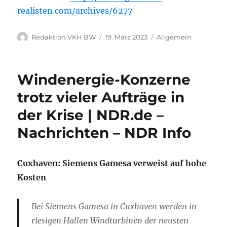
realisten.com/archives/6277
Autor
Veröffentlicht
Kategorien
Redaktion VKH BW
19. März 2023
Allgemein
am
Windenergie-Konzerne
trotz vieler Aufträge in
der Krise | NDR.de –
Nachrichten – NDR Info
Cuxhaven: Siemens Gamesa verweist auf hohe
Kosten
Bei Siemens Gamesa in Cuxhaven werden in
riesigen Hallen Windturbinen der neusten