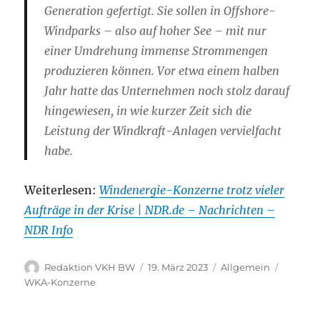
Generation gefertigt. Sie sollen in Offshore-
Windparks – also auf hoher See – mit nur
einer Umdrehung immense Strommengen
produzieren können. Vor etwa einem halben
Jahr hatte das Unternehmen noch stolz darauf
hingewiesen, in wie kurzer Zeit sich die
Leistung der Windkraft-Anlagen vervielfacht
habe.
Weiterlesen:
Windenergie-Konzerne trotz vieler
Aufträge in der Krise | NDR.de – Nachrichten –
NDR Info
Autor
Veröffentlicht
Kategorien
Schlagw
Redaktion VKH BW
19. März 2023
Allgemein
am
WKA-Konzerne