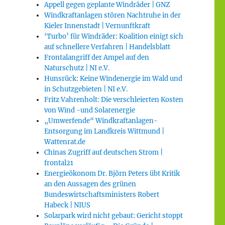
Appell gegen geplante Windräder | GNZ
Windkraftanlagen stören Nachtruhe in der
Kieler Innenstadt | Vernunftkraft
‘Turbo’ für Windräder: Koalition einigt sich
auf schnellere Verfahren | Handelsblatt
Frontalangriff der Ampel auf den
Naturschutz | NI e.V.
Hunsrück: Keine Windenergie im Wald und
in Schutzgebieten | NI e.V.
Fritz Vahrenholt: Die verschleierten Kosten
von Wind -und Solarenergie
„Umwerfende“ Windkraftanlagen-
Entsorgung im Landkreis Wittmund |
Wattenrat.de
Chinas Zugriff auf deutschen Strom |
frontal21
Energieökonom Dr. Björn Peters übt Kritik
an den Aussagen des grünen
Bundeswirtschaftsministers Robert
Habeck | NIUS
Solarpark wird nicht gebaut: Gericht stoppt