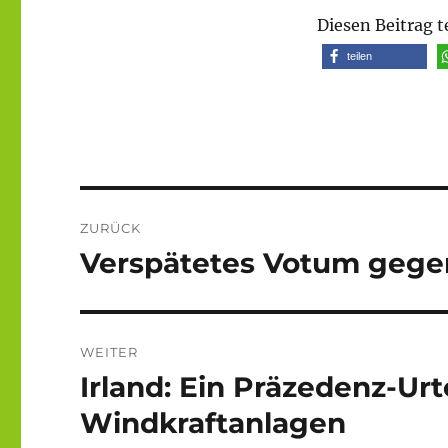
Diesen Beitrag t
teilen
Beitragsnavigation
ZURÜCK
Verspätetes Votum gege
Vorheriger
Beitrag:
WEITER
Irland: Ein Präzedenz-Ur
Nächster
Beitrag:
Windkraftanlagen