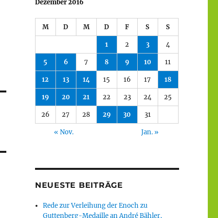
Dezember 2016
M
D
M
D
F
S
S
1
2
3
4
5
6
7
8
9
10
11
12
13
14
15
16
17
18
19
20
21
22
23
24
25
26
27
28
29
30
31
« Nov.
Jan. »
NEUESTE BEITRÄGE
Rede zur Verleihung der Enoch zu
Guttenberg-Medaille an André Bähler,