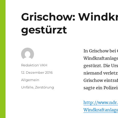
Grischow: Windkr
gestürzt
In Grischow be
Windkraftanlage
Autor
Redaktion VKH
gestürzt. Die Ur
Veröffentlicht
12. Dezember 2016
niemand verletz
am
Kategorien
Allgemein
Grischow eintra
Schlagwörter
Unfälle
,
Zerstörung
sagte ein Polize
http://www.ndr
Windkraftanlag