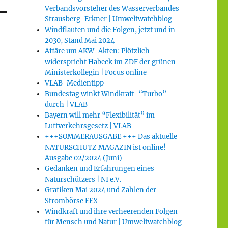
Verbandsvorsteher des Wasserverbandes
Strausberg-Erkner | Umweltwatchblog
Windflauten und die Folgen, jetzt und in
2030, Stand Mai 2024
Affäre um AKW-Akten: Plötzlich
widerspricht Habeck im ZDF der grünen
Ministerkollegin | Focus online
VLAB-Medientipp
Bundestag winkt Windkraft-“Turbo”
durch | VLAB
Bayern will mehr “Flexibilität” im
Luftverkehrsgesetz | VLAB
+++SOMMERAUSGABE +++ Das aktuelle
NATURSCHUTZ MAGAZIN ist online!
Ausgabe 02/2024 (Juni)
Gedanken und Erfahrungen eines
Naturschützers | NI e.V.
Grafiken Mai 2024 und Zahlen der
Strombörse EEX
Windkraft und ihre verheerenden Folgen
für Mensch und Natur | Umweltwatchblog