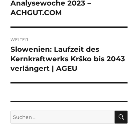
Beitrag:
Analysewoche 2023 –
ACHGUT.COM
WEITER
Slowenien: Laufzeit des
Nächster
Beitrag:
Kernkraftwerks Krško bis 2043
verlängert | AGEU
SU
Suche
nach: