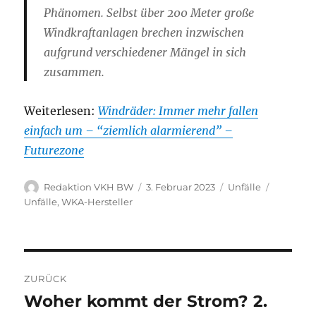
Phänomen. Selbst über 200 Meter große
Windkraftanlagen brechen inzwischen
aufgrund verschiedener Mängel in sich
zusammen.
Weiterlesen:
Windräder: Immer mehr fallen
einfach um – “ziemlich alarmierend” –
Futurezone
Autor
Veröffentlicht
Kategorien
Schlagwö
Redaktion VKH BW
3. Februar 2023
Unfälle
am
Unfälle
,
WKA-Hersteller
Beitragsnavigation
ZURÜCK
Woher kommt der Strom? 2.
Vorheriger