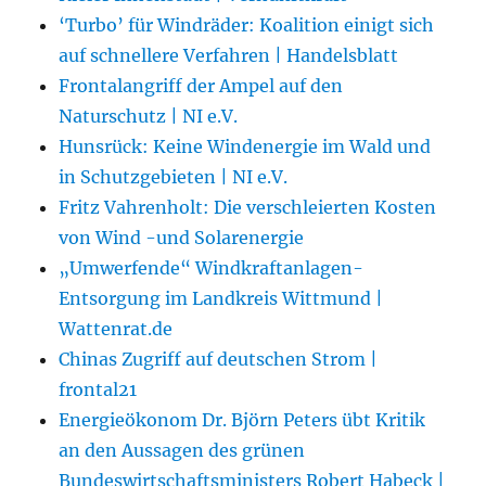
‘Turbo’ für Windräder: Koalition einigt sich
auf schnellere Verfahren | Handelsblatt
Frontalangriff der Ampel auf den
Naturschutz | NI e.V.
Hunsrück: Keine Windenergie im Wald und
in Schutzgebieten | NI e.V.
Fritz Vahrenholt: Die verschleierten Kosten
von Wind -und Solarenergie
„Umwerfende“ Windkraftanlagen-
Entsorgung im Landkreis Wittmund |
Wattenrat.de
Chinas Zugriff auf deutschen Strom |
frontal21
Energieökonom Dr. Björn Peters übt Kritik
an den Aussagen des grünen
Bundeswirtschaftsministers Robert Habeck |