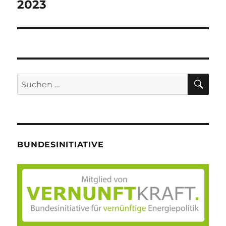
Beitrag:
2023
SU
Suche
nach:
BUNDESINITIATIVE