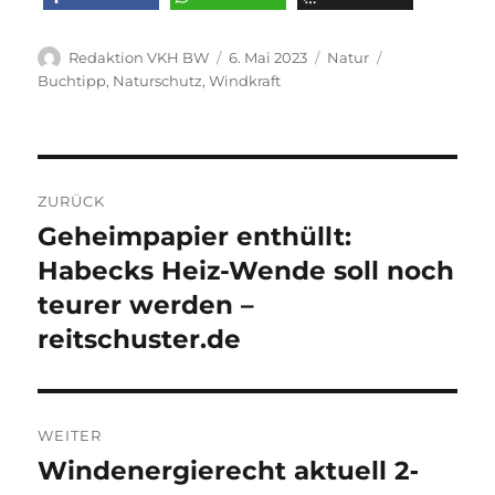
Autor
Veröffentlicht
Kategorien
Schlagwörter
Redaktion VKH BW
6. Mai 2023
Natur
am
Buchtipp
,
Naturschutz
,
Windkraft
Beitragsnavigation
ZURÜCK
Geheimpapier enthüllt:
Vorheriger
Beitrag:
Habecks Heiz-Wende soll noch
teurer werden –
reitschuster.de
WEITER
Windenergierecht aktuell 2‐
Nächster