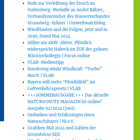
Rede zur Verleihung der Enoch zu
Guttenberg-Medaille an André Bähler,
Verbandsvorsteher des Wasserverbandes
Strausberg-Erkner | Umweltwatchblog
Windflauten und die Folgen, jetzt und in
2030, Stand Mai 2024
Affäre um AKW-Akten: Plötzlich
widerspricht Habeck im ZDF der grünen
Ministerkollegin | Focus online
VLAB-Medientipp
Bundestag winkt Windkraft-“Turbo”
durch | VLAB
Bayern will mehr “Flexibilität” im
Luftverkehrsgesetz | VLAB
+++SOMMERAUSGABE +++ Das aktuelle
NATURSCHUTZ MAGAZIN ist online!
Ausgabe 02/2024 (Juni)
Gedanken und Erfahrungen eines
Naturschützers | NI e.V.
Grafiken Mai 2024 und Zahlen der
Strombörse EEX