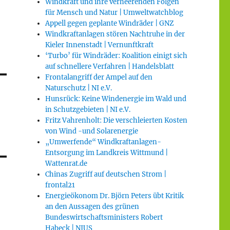
Windkraft und ihre verheerenden Folgen
für Mensch und Natur | Umweltwatchblog
Appell gegen geplante Windräder | GNZ
Windkraftanlagen stören Nachtruhe in der
Kieler Innenstadt | Vernunftkraft
‘Turbo’ für Windräder: Koalition einigt sich
auf schnellere Verfahren | Handelsblatt
Frontalangriff der Ampel auf den
Naturschutz | NI e.V.
Hunsrück: Keine Windenergie im Wald und
in Schutzgebieten | NI e.V.
Fritz Vahrenholt: Die verschleierten Kosten
von Wind -und Solarenergie
„Umwerfende“ Windkraftanlagen-
Entsorgung im Landkreis Wittmund |
Wattenrat.de
Chinas Zugriff auf deutschen Strom |
frontal21
Energieökonom Dr. Björn Peters übt Kritik
an den Aussagen des grünen
Bundeswirtschaftsministers Robert
Habeck | NIUS