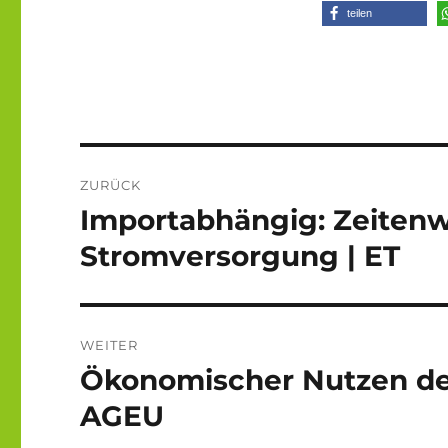
teilen
Beitragsnavigation
ZURÜCK
Importabhängig: Zeiten
Vorheriger
Beitrag:
Stromversorgung | ET
WEITER
Ökonomischer Nutzen der
Nächster
Beitrag:
AGEU