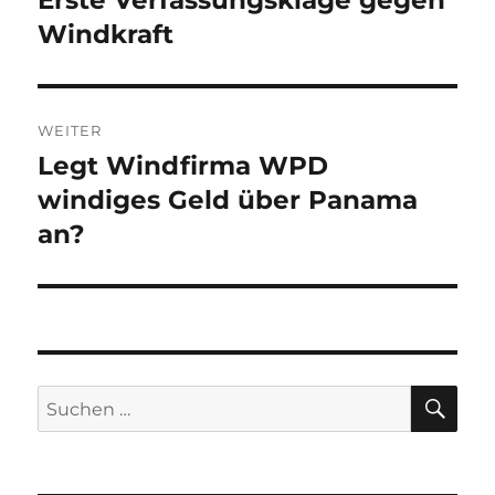
Beitrag:
Windkraft
WEITER
Legt Windfirma WPD
Nächster
Beitrag:
windiges Geld über Panama
an?
SU
Suche
nach: