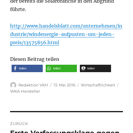
der bereits die Solarbranche in den Abgrund
führte.
http://www.handelsblatt.com/unternehmen/in
dustrie/windenergie-aufpusten-um-jeden-
preis/13575856.html
Diesen Beitrag teilen
teilen
teilen
teilen
Autor
Veröffentlicht
Kategorien
Schla
Redaktion VKH
13. Mai 2016
Wirtschaftlichkeit
am
WKA-Hersteller
Beitragsnavigation
ZURÜCK
Erste Verfassungsklage gegen
Vorheriger