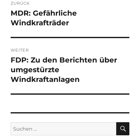
ZURÜCK
MDR: Gefährliche
Vorheriger
Beitrag:
Windkrafträder
WEITER
FDP: Zu den Berichten über
Nächster
Beitrag:
umgestürzte
Windkraftanlagen
SU
Suche
nach: