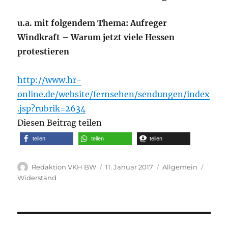
u.a. mit folgendem Thema: Aufreger
Windkraft – Warum jetzt viele Hessen
protestieren
http://www.hr-
online.de/website/fernsehen/sendungen/index
.jsp?rubrik=2634
Diesen Beitrag teilen
teilen
teilen
teilen
Autor
Veröffentlicht
Kategorien
Schla
Redaktion VKH BW
11. Januar 2017
Allgemein
am
Widerstand
Beitragsnavigation