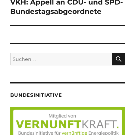
VKH: Appell an CDU- und SPD-
Nächster
Beitrag:
Bundestagsabgeordnete
SU
Suche
nach:
BUNDESINITIATIVE