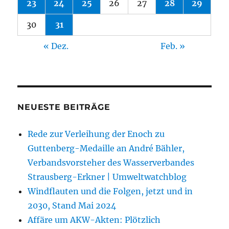
23
24
25
26
27
28
29
30
31
« Dez.
Feb. »
NEUESTE BEITRÄGE
Rede zur Verleihung der Enoch zu
Guttenberg-Medaille an André Bähler,
Verbandsvorsteher des Wasserverbandes
Strausberg-Erkner | Umweltwatchblog
Windflauten und die Folgen, jetzt und in
2030, Stand Mai 2024
Affäre um AKW-Akten: Plötzlich