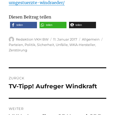
umgestuerzte-windraeder/
Diesen Beitrag teilen
teilen
teilen
teilen
Autor
Veröffentlicht
Kategorien
Schla
Redaktion VKH BW
11. Januar 2017
Allgemein
am
Parteien
,
Politik
,
Sicherheit
,
Unfälle
,
WKA-Hersteller
,
Zerstörung
Beitragsnavigation
ZURÜCK
TV-Tipp! Aufreger Windkraft
Vorheriger
Beitrag:
WEITER