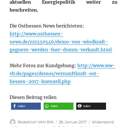
aktuellen Energiepolitik weiter zu
beschreiten.
Die Osthessen News berichteten:
http://www.osthessen-
news.de/n11550546/demo-von-windkraft-
gegnern-werden-fuer-dumm-verkauft.html
Mehr Fotos zur Kundgebung:
http://www.ww-
vb.de/pages/demos/vernunftkraft-ost-
hessen-2017-kuenzell.php
Diesen Beitrag teilen
teilen
teilen
teilen
Autor
Veröffentlicht
Kategorien
Redaktion VKH BW
28. Januar 2017
Widerstand