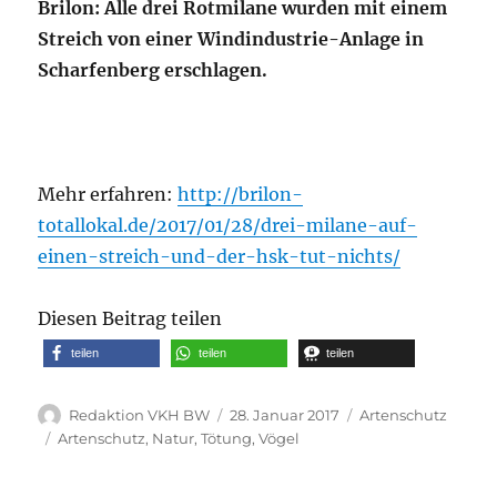
Brilon: Alle drei Rotmilane wurden mit einem
Streich von einer Windindustrie-Anlage in
Scharfenberg erschlagen.
Mehr erfahren:
http://brilon-
totallokal.de/2017/01/28/drei-milane-auf-
einen-streich-und-der-hsk-tut-nichts/
Diesen Beitrag teilen
teilen
teilen
teilen
Autor
Veröffentlicht
Kategorien
Redaktion VKH BW
28. Januar 2017
Artenschutz
am
Schlagwörter
Artenschutz
,
Natur
,
Tötung
,
Vögel