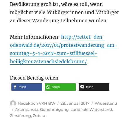
Bevölkerung groß ist, wäre es toll, wenn
möglichst viele Mitbürgerinnen und Mitbürger
an dieser Wanderung teilnehmen würden.
Mehr Informationen:
http://rettet-den-
odenwald.de/2017/01/protestwanderung-am-
sonntag-5-1-2017-zum-stillfuessel-
heiligkreuzstenachsiedelsbrunn/
Diesen Beitrag teilen
teilen
teilen
teilen
Autor
Veröffentlicht
Kategorien
Redaktion VKH BW
28. Januar 2017
Widerstand
am
Schlagwörter
Artenschutz
,
Genehmigung
,
Landfraß
,
Widerstand
,
Zerstörung
,
Zubau