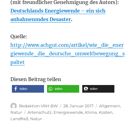
(mit freundlicher Genehmigung des Autors):
Deutschlands Energiewende – ein sich
anbahnenmdes Desaster
.
Quelle:
http://www.achgut.com/artikel/wie_die_ener
giewende_die_deutsche_umweltbewegung_s
paltet
Diesen Beitrag teilen
teilen
teilen
teilen
Autor
Veröffentlicht
Kategorien
Redaktion VKH BW
28. Januar 2017
Allgemein
,
am
Schlagwörter
Natur
Artenschutz
,
Energiewende
,
Klima
,
Kosten
,
Landfraß
,
Natur