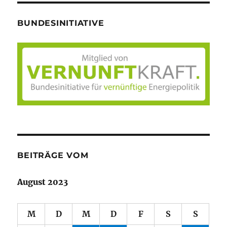
BUNDESINITIATIVE
BEITRÄGE VOM
August 2023
M
D
M
D
F
S
S