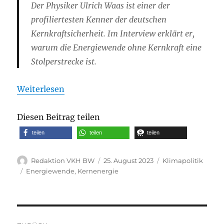
Der
Physiker Ulrich Waas
ist einer der
profiliertesten Kenner der deutschen
Kernkraftsicherheit. Im Interview erklärt er,
warum die Energiewende ohne Kernkraft eine
Stolperstrecke ist.
Weiterlesen
Diesen Beitrag teilen
teilen
teilen
teilen
Autor
Veröffentlicht
Kategorien
Redaktion VKH BW
25. August 2023
Klimapolitik
am
Schlagwörter
Energiewende
,
Kernenergie
Beitragsnavigation