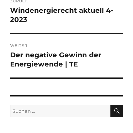
ZURÜCK
Windenergierecht aktuell 4‐
Vorheriger
Beitrag:
2023
WEITER
Der negative Gewinn der
Nächster
Beitrag:
Energiewende | TE
SU
Suche
nach: