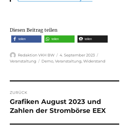
Diesen Beitrag teilen
teilen
teilen
teilen
Autor
Veröffentlicht
Kategorien
Redaktion VKH BW
4. September 2023
am
Schlagwörter
Veranstaltung
Demo
,
Veranstaltung
,
Widerstand
Beitragsnavigation
ZURÜCK
Grafiken August 2023 und
Vorheriger
Beitrag:
Zahlen der Strombörse EEX