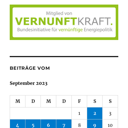
BEITRÄGE VOM
September 2023
M
D
M
D
F
S
S
1
2
3
4
5
6
7
8
9
10