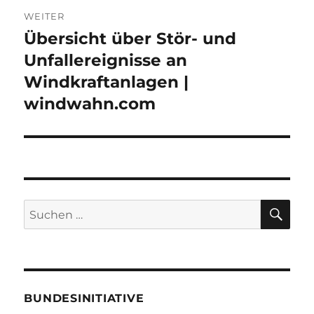
WEITER
Übersicht über Stör- und
Nächster
Beitrag:
Unfallereignisse an
Windkraftanlagen |
windwahn.com
SU
Suche
nach:
BUNDESINITIATIVE