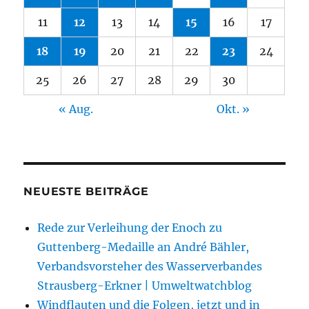
11
12
13
14
15
16
17
18
19
20
21
22
23
24
25
26
27
28
29
30
« Aug.
Okt. »
NEUESTE BEITRÄGE
Rede zur Verleihung der Enoch zu
Guttenberg-Medaille an André Bähler,
Verbandsvorsteher des Wasserverbandes
Strausberg-Erkner | Umweltwatchblog
Windflauten und die Folgen, jetzt und in