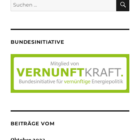
SU
Suche
nach:
BUNDESINITIATIVE
BEITRÄGE VOM
Oktober 2023