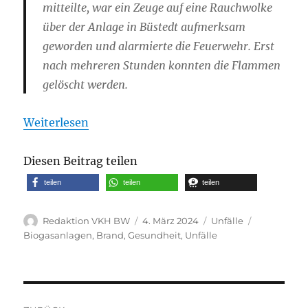
mitteilte, war ein Zeuge auf eine Rauchwolke
über der Anlage in Büstedt aufmerksam
geworden und alarmierte die Feuerwehr. Erst
nach mehreren Stunden konnten die Flammen
gelöscht werden.
Weiterlesen
Diesen Beitrag teilen
teilen
teilen
teilen
Autor
Veröffentlicht
Kategorien
Schlagwört
Redaktion VKH BW
4. März 2024
Unfälle
am
Biogasanlagen
,
Brand
,
Gesundheit
,
Unfälle
Beitragsnavigation