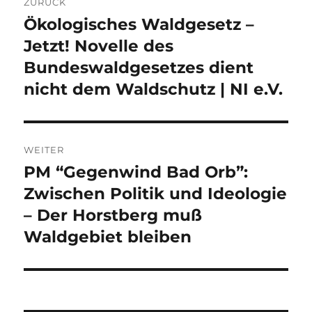
ZURÜCK
Ökologisches Waldgesetz –
Vorheriger
Beitrag:
Jetzt! Novelle des
Bundeswaldgesetzes dient
nicht dem Waldschutz | NI e.V.
WEITER
PM “Gegenwind Bad Orb”:
Nächster
Beitrag:
Zwischen Politik und Ideologie
– Der Horstberg muß
Waldgebiet bleiben