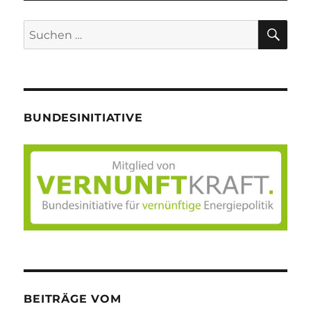
SU
Suche
nach:
BUNDESINITIATIVE
BEITRÄGE VOM