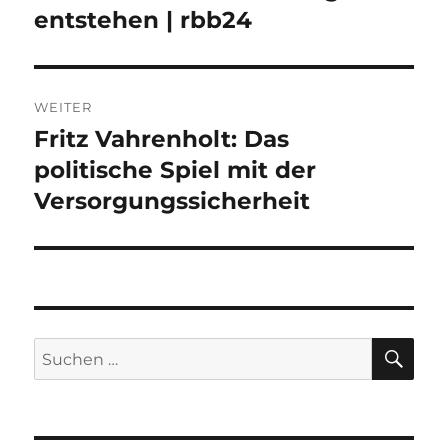
entstehen | rbb24
WEITER
Fritz Vahrenholt: Das
Nächster
Beitrag:
politische Spiel mit der
Versorgungssicherheit
SU
Suche
nach: