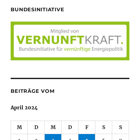
BUNDESINITIATIVE
BEITRÄGE VOM
April 2024
M
D
M
D
F
S
S