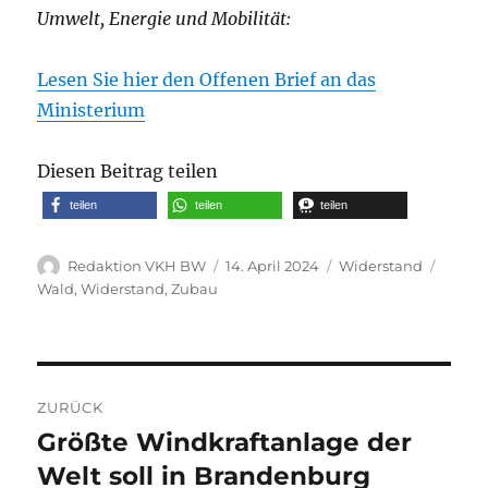
Umwelt, Energie und Mobilität:
Lesen Sie hier den Offenen Brief an das
Ministerium
Diesen Beitrag teilen
teilen
teilen
teilen
Autor
Veröffentlicht
Kategorien
Schla
Redaktion VKH BW
14. April 2024
Widerstand
am
Wald
,
Widerstand
,
Zubau
Beitragsnavigation
ZURÜCK
Größte Windkraftanlage der
Vorheriger
Beitrag:
Welt soll in Brandenburg