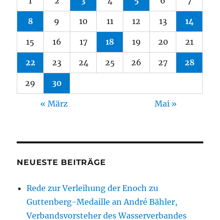
1
2
3
4
5
6
7
8
9
10
11
12
13
14
15
16
17
18
19
20
21
22
23
24
25
26
27
28
29
30
« März
Mai »
NEUESTE BEITRÄGE
Rede zur Verleihung der Enoch zu
Guttenberg-Medaille an André Bähler,
Verbandsvorsteher des Wasserverbandes