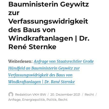
Bauministerin Geywitz
zur
Verfassungswidrigkeit
des Baus von
Windkraftanlagen | Dr.
René Sternke
Weiterlesen:
Anfrage von Staatsrechtler Große
Hündfeld an Bauministerin Geywitz zur
Verfassungswidrigkeit des Baus von
Windkraftanlagen | Dr. René Sternke
Autor
Veröffentlicht
Kategorien
Schlag
Redaktion VKH BW
20. Dezember 2021
Recht
am
Anfrage
,
Energiepolitik
,
Politik
,
Recht