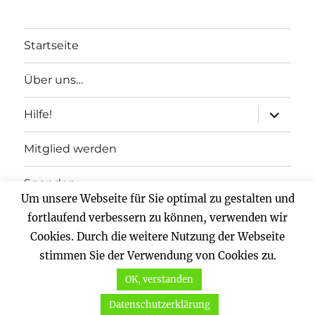
Startseite
Über uns…
Unterme
Hilfe!
anzeigen
Mitglied werden
Spenden
Um unsere Webseite für Sie optimal zu gestalten und
Impressum
fortlaufend verbessern zu können, verwenden wir
Cookies. Durch die weitere Nutzung der Webseite
Datenschutz
stimmen Sie der Verwendung von Cookies zu.
OK, verstanden
Vernunftkraft.
Mit Stolz präsentiert von WordPress
Datenschutzerklärung