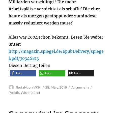
Milliarden verschlingt? Die mehr
Arbeitsplätze vernichtet als
schafft? Die eher
heute als morgen gestoppt oder zumindest
massiv reduziert werden muss?
Alles war 2004 schon bekannt. Lesen Sie weiter
unter:
http://magazin.spiegel.de/EpubDelivery/spiege
l/pdf/30346813
Diesen Beitrag teilen
teilen
teilen
teilen
Autor
Veröffentlicht
Kategorien
Schlagwört
Redaktion VKH
28. März 2016
Allgemein
am
Politik
,
Widerstand