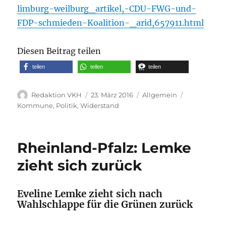
limburg-weilburg_artikel,-CDU-FWG-und-
FDP-schmieden-Koalition-_arid,657911.html
Diesen Beitrag teilen
teilen
teilen
teilen
Autor
Veröffentlicht
Kategorien
Schlagwört
Redaktion VKH
23. März 2016
Allgemein
am
Kommune
,
Politik
,
Widerstand
Rheinland-Pfalz: Lemke
zieht sich zurück
Eveline Lemke zieht sich nach
Wahlschlappe für die Grünen zurück