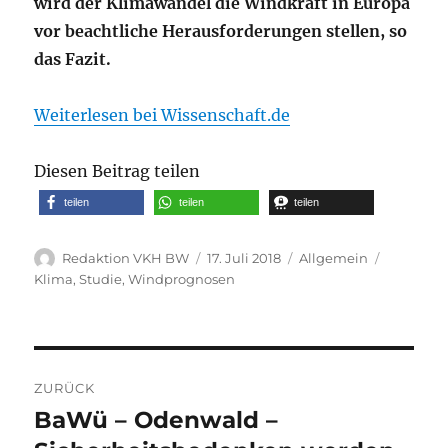
wird der Klimawandel die Windkraft in Europa
vor beachtliche Herausforderungen stellen, so
das Fazit.
Weiterlesen bei Wissenschaft.de
Diesen Beitrag teilen
teilen
teilen
teilen
Autor
Veröffentlicht
Kategorien
Schlagwö
Redaktion VKH BW
17. Juli 2018
Allgemein
am
Klima
,
Studie
,
Windprognosen
Beitragsnavigation
ZURÜCK
BaWü – Odenwald –
Vorheriger
Beitrag: