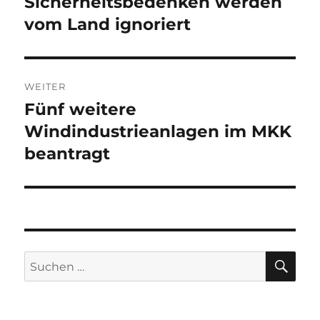
Sicherheitsbedenken werden
vom Land ignoriert
WEITER
Fünf weitere
Nächster
Beitrag:
Windindustrieanlagen im MKK
beantragt
SU
Suche
nach: