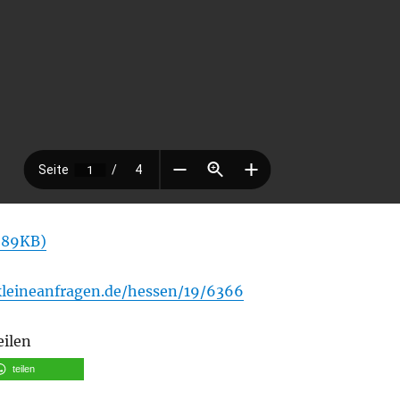
 89KB)
kleineanfragen.de/hessen/19/6366
eilen
teilen