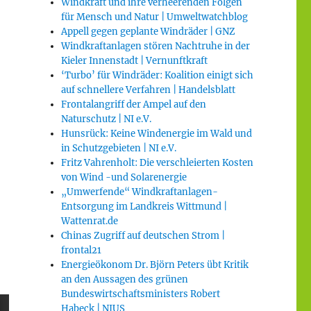
Windkraft und ihre verheerenden Folgen
für Mensch und Natur | Umweltwatchblog
Appell gegen geplante Windräder | GNZ
Windkraftanlagen stören Nachtruhe in der
Kieler Innenstadt | Vernunftkraft
‘Turbo’ für Windräder: Koalition einigt sich
auf schnellere Verfahren | Handelsblatt
Frontalangriff der Ampel auf den
Naturschutz | NI e.V.
Hunsrück: Keine Windenergie im Wald und
in Schutzgebieten | NI e.V.
Fritz Vahrenholt: Die verschleierten Kosten
von Wind -und Solarenergie
„Umwerfende“ Windkraftanlagen-
Entsorgung im Landkreis Wittmund |
Wattenrat.de
Chinas Zugriff auf deutschen Strom |
frontal21
Energieökonom Dr. Björn Peters übt Kritik
an den Aussagen des grünen
Bundeswirtschaftsministers Robert
Habeck | NIUS