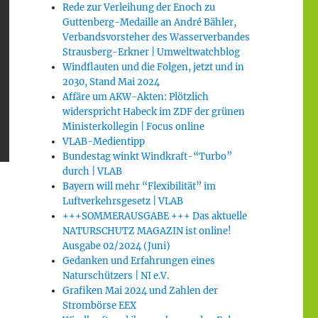
Rede zur Verleihung der Enoch zu
Guttenberg-Medaille an André Bähler,
Verbandsvorsteher des Wasserverbandes
Strausberg-Erkner | Umweltwatchblog
Windflauten und die Folgen, jetzt und in
2030, Stand Mai 2024
Affäre um AKW-Akten: Plötzlich
widerspricht Habeck im ZDF der grünen
Ministerkollegin | Focus online
VLAB-Medientipp
Bundestag winkt Windkraft-“Turbo”
durch | VLAB
Bayern will mehr “Flexibilität” im
Luftverkehrsgesetz | VLAB
+++SOMMERAUSGABE +++ Das aktuelle
NATURSCHUTZ MAGAZIN ist online!
Ausgabe 02/2024 (Juni)
Gedanken und Erfahrungen eines
Naturschützers | NI e.V.
Grafiken Mai 2024 und Zahlen der
Strombörse EEX