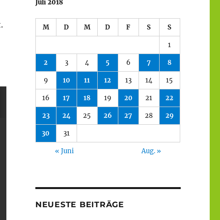
Juli 2018
.
M
D
M
D
F
S
S
1
2
3
4
5
6
7
8
9
10
11
12
13
14
15
16
17
18
19
20
21
22
23
24
25
26
27
28
29
30
31
« Juni
Aug. »
NEUESTE BEITRÄGE