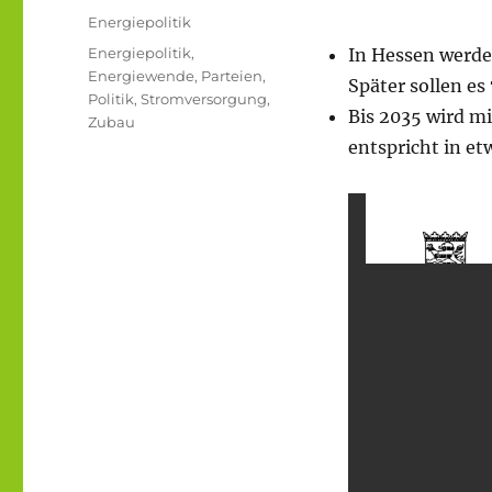
am
Kategorien
Energiepolitik
Schlagwörter
Energiepolitik
,
In Hessen werde
Energiewende
,
Parteien
,
Später sollen e
Politik
,
Stromversorgung
,
Bis 2035 wird m
Zubau
entspricht in et