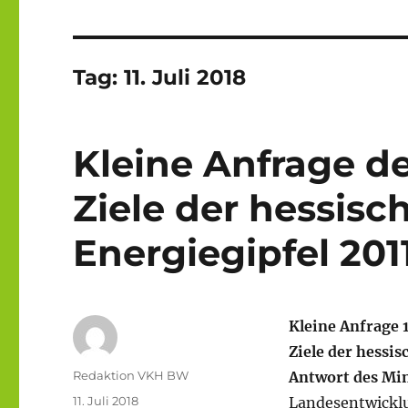
Tag:
11. Juli 2018
Kleine Anfrage de
Ziele der hessisc
Energiegipfel 201
Kleine Anfrage 
Ziele der hessi
Autor
Redaktion VKH BW
Antwort des Min
Veröffentlicht
11. Juli 2018
Landesentwickl