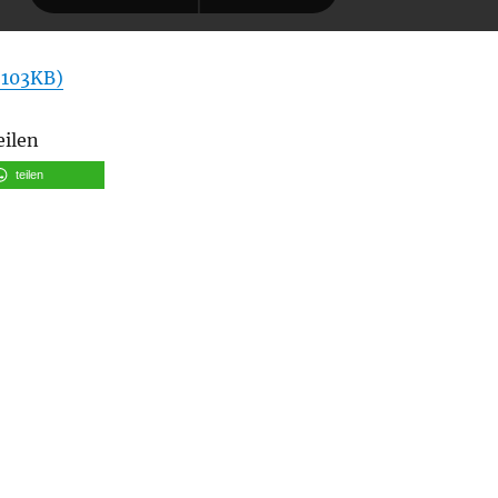
 103KB)
eilen
teilen