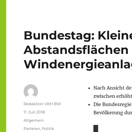
Bundestag: Klein
Abstandsflächen 
Windenergieanl
Nach Ansicht d
zwischen erhöht
Autor
Redaktion VKH BW
Die Bundesregier
Veröffentlicht
11. Juli 2018
Bevölkerung durc
am
Kategorien
Allgemein
Schlagwörter
Parteien
,
Politik