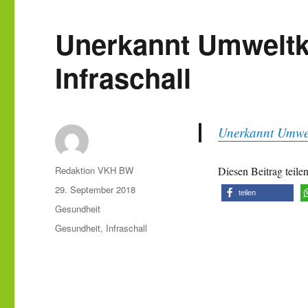
Unerkannt Umweltk
Infraschall
Unerkannt Umwel
Autor
Redaktion VKH BW
Diesen Beitrag teile
Veröffentlicht
29. September 2018
teilen
am
Kategorien
Gesundheit
Schlagwörter
Gesundheit
,
Infraschall