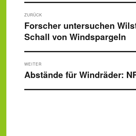
Beitragsnavigation
ZURÜCK
Forscher untersuchen Wils
Vorheriger
Beitrag:
Schall von Windspargeln
WEITER
Abstände für Windräder: N
Nächster
Beitrag: