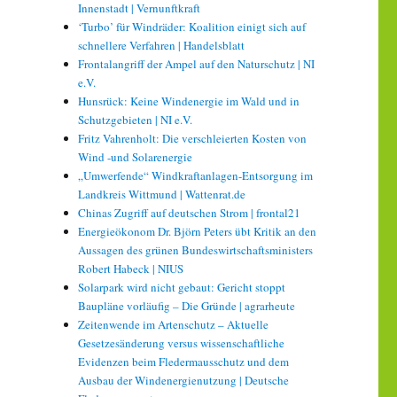
Innenstadt | Vernunftkraft
‘Turbo’ für Windräder: Koalition einigt sich auf
schnellere Verfahren | Handelsblatt
Frontalangriff der Ampel auf den Naturschutz | NI
e.V.
Hunsrück: Keine Windenergie im Wald und in
Schutzgebieten | NI e.V.
Fritz Vahrenholt: Die verschleierten Kosten von
Wind -und Solarenergie
„Umwerfende“ Windkraftanlagen-Entsorgung im
Landkreis Wittmund | Wattenrat.de
Chinas Zugriff auf deutschen Strom | frontal21
Energieökonom Dr. Björn Peters übt Kritik an den
Aussagen des grünen Bundeswirtschaftsministers
Robert Habeck | NIUS
Solarpark wird nicht gebaut: Gericht stoppt
Baupläne vorläufig – Die Gründe | agrarheute
Zeitenwende im Artenschutz – Aktuelle
Gesetzesänderung versus wissenschaftliche
Evidenzen beim Fledermausschutz und dem
Ausbau der Windenergienutzung | Deutsche