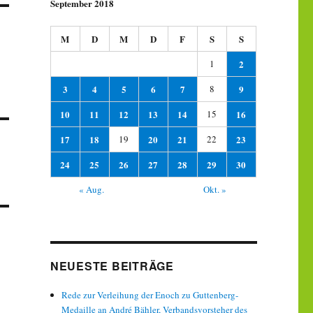
September 2018
M
D
M
D
F
S
S
1
2
3
4
5
6
7
8
9
10
11
12
13
14
15
16
17
18
19
20
21
22
23
24
25
26
27
28
29
30
« Aug.
Okt. »
NEUESTE BEITRÄGE
Rede zur Verleihung der Enoch zu Guttenberg-
Medaille an André Bähler, Verbandsvorsteher des