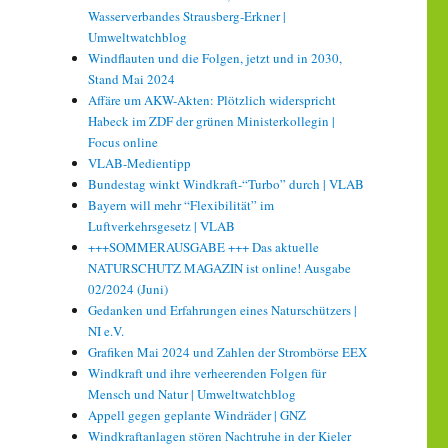
Wasserverbandes Strausberg-Erkner |
Umweltwatchblog
Windflauten und die Folgen, jetzt und in 2030,
Stand Mai 2024
Affäre um AKW-Akten: Plötzlich widerspricht
Habeck im ZDF der grünen Ministerkollegin |
Focus online
VLAB-Medientipp
Bundestag winkt Windkraft-“Turbo” durch | VLAB
Bayern will mehr “Flexibilität” im
Luftverkehrsgesetz | VLAB
+++SOMMERAUSGABE +++ Das aktuelle
NATURSCHUTZ MAGAZIN ist online! Ausgabe
02/2024 (Juni)
Gedanken und Erfahrungen eines Naturschützers |
NI e.V.
Grafiken Mai 2024 und Zahlen der Strombörse EEX
Windkraft und ihre verheerenden Folgen für
Mensch und Natur | Umweltwatchblog
Appell gegen geplante Windräder | GNZ
Windkraftanlagen stören Nachtruhe in der Kieler