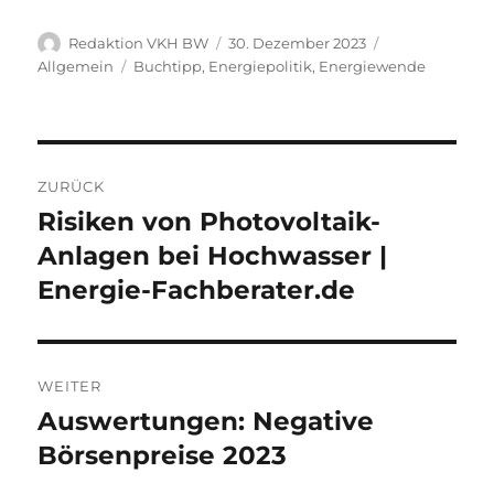
Autor
Veröffentlicht
Kategorien
Redaktion VKH BW
30. Dezember 2023
am
Schlagwörter
Allgemein
Buchtipp
,
Energiepolitik
,
Energiewende
Beitragsnavigation
ZURÜCK
Risiken von Photovoltaik-
Vorheriger
Beitrag:
Anlagen bei Hochwasser |
Energie-Fachberater.de
WEITER
Auswertungen: Negative
Nächster
Beitrag:
Börsenpreise 2023