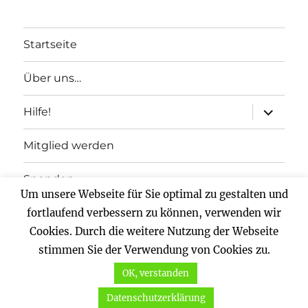
Startseite
Über uns…
Unterme
Hilfe!
anzeigen
Mitglied werden
Spenden
Um unsere Webseite für Sie optimal zu gestalten und
Impressum
fortlaufend verbessern zu können, verwenden wir
Cookies. Durch die weitere Nutzung der Webseite
Datenschutz
stimmen Sie der Verwendung von Cookies zu.
OK, verstanden
Vernunftkraft.
Mit Stolz präsentiert von WordPress
Datenschutzerklärung