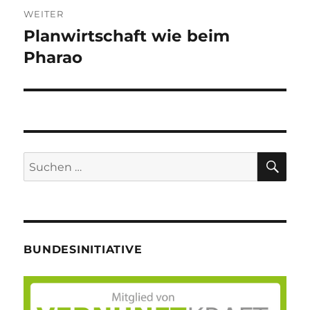
WEITER
Planwirtschaft wie beim
Nächster
Beitrag:
Pharao
SU
Suche
nach:
BUNDESINITIATIVE