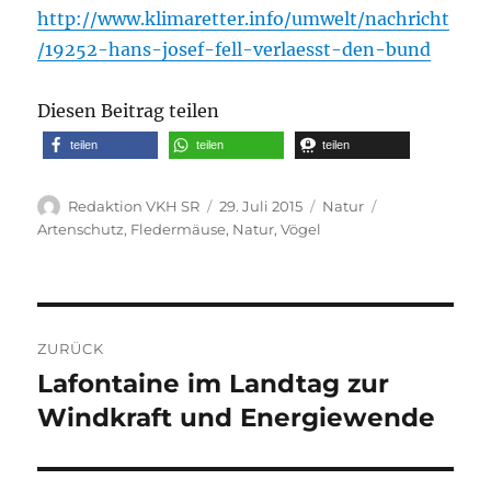
http://www.klimaretter.info/umwelt/nachricht
/19252-hans-josef-fell-verlaesst-den-bund
Diesen Beitrag teilen
teilen
teilen
teilen
Autor
Veröffentlicht
Kategorien
Schlagwörter
Redaktion VKH SR
29. Juli 2015
Natur
am
Artenschutz
,
Fledermäuse
,
Natur
,
Vögel
Beitragsnavigation
ZURÜCK
Lafontaine im Landtag zur
Vorheriger
Beitrag:
Windkraft und Energiewende