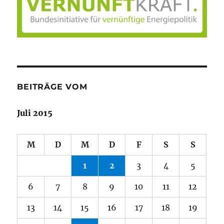
BEITRÄGE VOM
Juli 2015
M
D
M
D
F
S
S
1
2
3
4
5
6
7
8
9
10
11
12
13
14
15
16
17
18
19