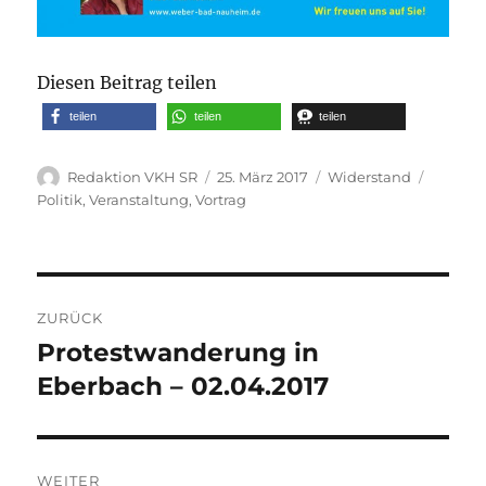
Diesen Beitrag teilen
teilen
teilen
teilen
Autor
Veröffentlicht
Kategorien
Schlagw
Redaktion VKH SR
25. März 2017
Widerstand
am
Politik
,
Veranstaltung
,
Vortrag
Beitragsnavigation
ZURÜCK
Protestwanderung in
Vorheriger
Beitrag:
Eberbach – 02.04.2017
WEITER