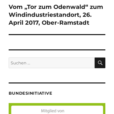
Vom „Tor zum Odenwald“ zum
Nächster
Beitrag:
Windindustriestandort, 26.
April 2017, Ober-Ramstadt
SU
Suche
nach:
BUNDESINITIATIVE