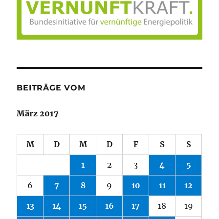
BEITRÄGE VOM
März 2017
M
D
M
D
F
S
S
1
2
3
4
5
6
7
8
9
10
11
12
13
14
15
16
17
18
19