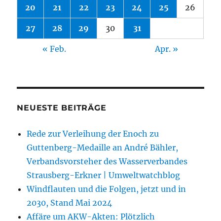
20
21
22
23
24
25
26
27
28
29
30
31
« Feb.
Apr. »
NEUESTE BEITRÄGE
Rede zur Verleihung der Enoch zu
Guttenberg-Medaille an André Bähler,
Verbandsvorsteher des Wasserverbandes
Strausberg-Erkner | Umweltwatchblog
Windflauten und die Folgen, jetzt und in
2030, Stand Mai 2024
Affäre um AKW-Akten: Plötzlich