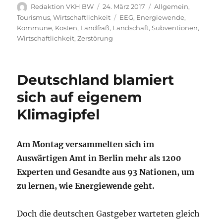
Autor
Veröffentlicht
Kategorien
Redaktion VKH BW
24. März 2017
Allgemein
,
am
Schlagwörter
Tourismus
,
Wirtschaftlichkeit
EEG
,
Energiewende
,
Kommune
,
Kosten
,
Landfraß
,
Landschaft
,
Subventionen
,
Wirtschaftlichkeit
,
Zerstörung
Deutschland blamiert
sich auf eigenem
Klimagipfel
Am Montag versammelten sich im
Auswärtigen Amt in Berlin mehr als 1200
Experten und Gesandte aus 93 Nationen, um
zu lernen, wie Energiewende geht.
Doch die deutschen Gastgeber warteten gleich