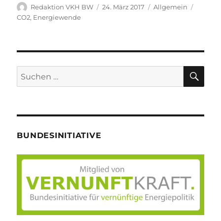
Autor
Veröffentlicht
Kategorien
Schlag
Redaktion VKH BW
24. März 2017
Allgemein
am
CO2
,
Energiewende
SU
Suche
nach:
BUNDESINITIATIVE