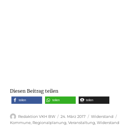
Diesen Beitrag teilen
teilen
teilen
teilen
Autor
Veröffentlicht
Kategorien
Schla
Redaktion VKH BW
24. März 2017
Widerstand
am
Kommune
,
Regionalplanung
,
Veranstaltung
,
Widerstand