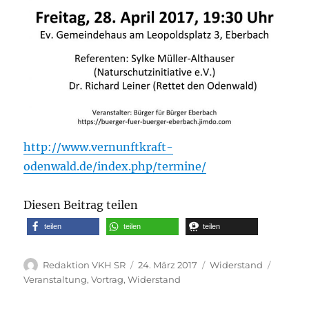
http://www.vernunftkraft-
odenwald.de/index.php/termine/
Diesen Beitrag teilen
teilen
teilen
teilen
Autor
Veröffentlicht
Kategorien
Schlag
Redaktion VKH SR
24. März 2017
Widerstand
am
Veranstaltung
,
Vortrag
,
Widerstand