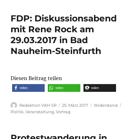
FDP: Diskussionsabend
mit Rene Rock am
29.03.2017 in Bad
Nauheim-Steinfurth
Diesen Beitrag teilen
teilen
teilen
teilen
Autor
Veröffentlicht
Kategorien
Schlagw
Redaktion VKH SR
25. März 2017
Widerstand
am
Politik
,
Veranstaltung
,
Vortrag
Protestwanderung in