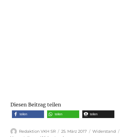
Diesen Beitrag teilen
teilen
teilen
teilen
Autor
Veröffentlicht
Kategorien
Schlagw
Redaktion VKH SR
25. März 2017
Widerstand