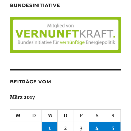
BUNDESINITIATIVE
BEITRÄGE VOM
März 2017
M
D
M
D
F
S
S
1
2
3
4
5