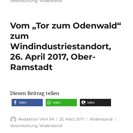
am
Veranstaltung
,
Widerstand
Vom „Tor zum Odenwald“
zum
Windindustriestandort,
26. April 2017, Ober-
Ramstadt
Diesen Beitrag teilen
teilen
teilen
teilen
Autor
Veröffentlicht
Kategorien
Schlagw
Redaktion VKH SR
25. März 2017
Widerstand
am
Veranstaltung
,
Widerstand