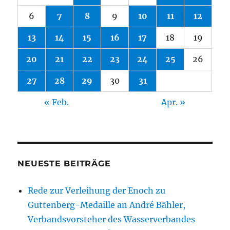
6
7
8
9
10
11
12
13
14
15
16
17
18
19
20
21
22
23
24
25
26
27
28
29
30
31
« Feb.
Apr. »
NEUESTE BEITRÄGE
Rede zur Verleihung der Enoch zu
Guttenberg-Medaille an André Bähler,
Verbandsvorsteher des Wasserverbandes