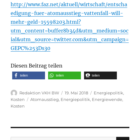
http://www.faz.net/aktuell/wirtschaft/entscha
edigung-fuer-atomausstieg-vattenfall-will-
mehr-geld-15598203.html?
utm_content=buffer8b34d&utm_medium=soc
ial&utm_source=twitter.com&utm_campaign=
GEPC%253Ds30
Diesen Beitrag teilen
teilen
teilen
teilen
Autor
Veröffentlicht
Kategorien
Redaktion VKH BW
19. Mai 2018
Energiepolitik
,
am
Schlagwörter
Kosten
Atomausstieg
,
Energiepolitik
,
Energiewende
,
Kosten
SU