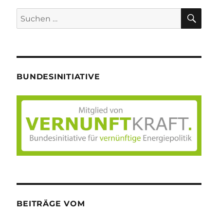
SU
Suche
nach:
BUNDESINITIATIVE
BEITRÄGE VOM