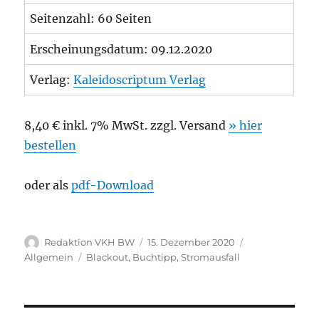
Seitenzahl: 60 Seiten
Erscheinungsdatum: 09.12.2020
Verlag:
Kaleidoscriptum Verlag
8,40 € inkl. 7% MwSt. zzgl. Versand
» hier
bestellen
oder als
pdf-Download
Autor
Veröffentlicht
Kategorien
Redaktion VKH BW
15. Dezember 2020
am
Schlagwörter
Allgemein
Blackout
,
Buchtipp
,
Stromausfall