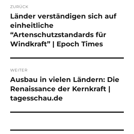
Beitragsnavigation
ZURÜCK
Länder verständigen sich auf
Vorheriger
Beitrag:
einheitliche
“Artenschutzstandards für
Windkraft” | Epoch Times
WEITER
Ausbau in vielen Ländern: Die
Nächster
Beitrag:
Renaissance der Kernkraft |
tagesschau.de