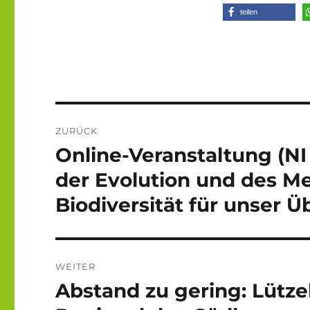
teilen
Beitragsnavigation
ZURÜCK
Online-Veranstaltung (NI
Vorheriger
Beitrag:
der Evolution und des M
Biodiversität für unser 
WEITER
Abstand zu gering: Lütze
Nächster
Beitrag: