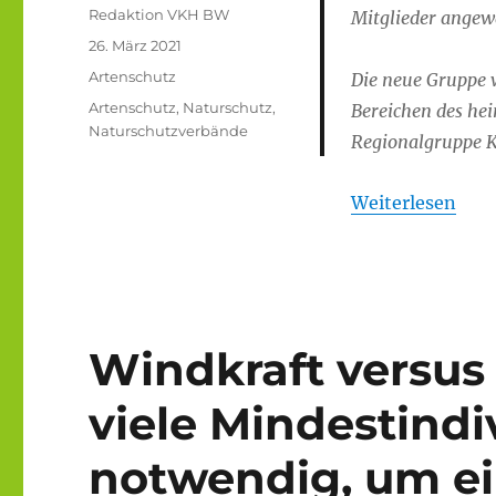
Autor
Redaktion VKH BW
Mitglieder angew
Veröffentlicht
26. März 2021
am
Kategorien
Artenschutz
Die neue Gruppe w
Schlagwörter
Artenschutz
,
Naturschutz
,
Bereichen des he
Naturschutzverbände
Regionalgruppe Ki
Weiterlesen
Windkraft versus
viele Mindestindi
notwendig, um ei