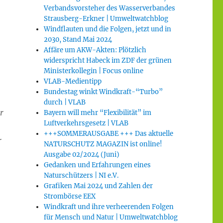
Verbandsvorsteher des Wasserverbandes
Strausberg-Erkner | Umweltwatchblog
Windflauten und die Folgen, jetzt und in
2030, Stand Mai 2024
Affäre um AKW-Akten: Plötzlich
widerspricht Habeck im ZDF der grünen
Ministerkollegin | Focus online
VLAB-Medientipp
Bundestag winkt Windkraft-“Turbo”
durch | VLAB
r
Bayern will mehr “Flexibilität” im
Luftverkehrsgesetz | VLAB
+++SOMMERAUSGABE +++ Das aktuelle
r
NATURSCHUTZ MAGAZIN ist online!
Ausgabe 02/2024 (Juni)
Gedanken und Erfahrungen eines
Naturschützers | NI e.V.
Grafiken Mai 2024 und Zahlen der
Strombörse EEX
Windkraft und ihre verheerenden Folgen
für Mensch und Natur | Umweltwatchblog