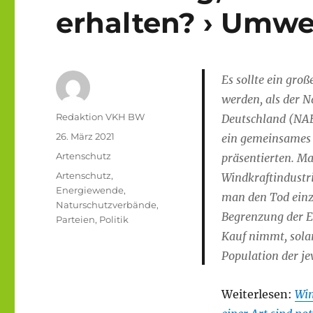
erhalten? › Umw
Es sollte ein gro
werden, als der 
Autor
Redaktion VKH BW
Deutschland (NA
Veröffentlicht
26. März 2021
ein gemeinsames 
am
Kategorien
Artenschutz
präsentierten. Ma
Schlagwörter
Artenschutz
,
Windkraftindustri
Energiewende
,
man den Tod einz
Naturschutzverbände
,
Begrenzung der E
Parteien
,
Politik
Kauf nimmt, solan
Population der je
Weiterlesen:
Win