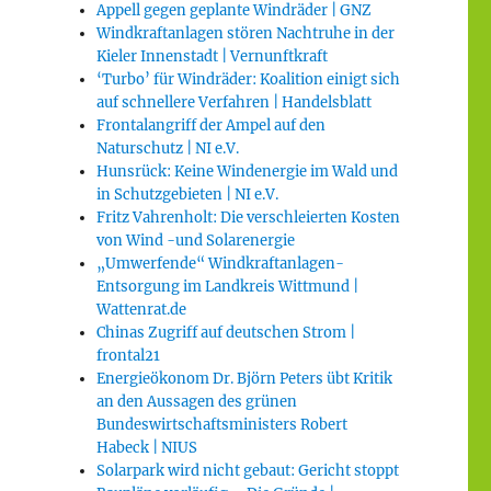
Appell gegen geplante Windräder | GNZ
Windkraftanlagen stören Nachtruhe in der
Kieler Innenstadt | Vernunftkraft
‘Turbo’ für Windräder: Koalition einigt sich
auf schnellere Verfahren | Handelsblatt
Frontalangriff der Ampel auf den
Naturschutz | NI e.V.
Hunsrück: Keine Windenergie im Wald und
in Schutzgebieten | NI e.V.
Fritz Vahrenholt: Die verschleierten Kosten
von Wind -und Solarenergie
„Umwerfende“ Windkraftanlagen-
Entsorgung im Landkreis Wittmund |
Wattenrat.de
Chinas Zugriff auf deutschen Strom |
frontal21
Energieökonom Dr. Björn Peters übt Kritik
an den Aussagen des grünen
Bundeswirtschaftsministers Robert
Habeck | NIUS
Solarpark wird nicht gebaut: Gericht stoppt