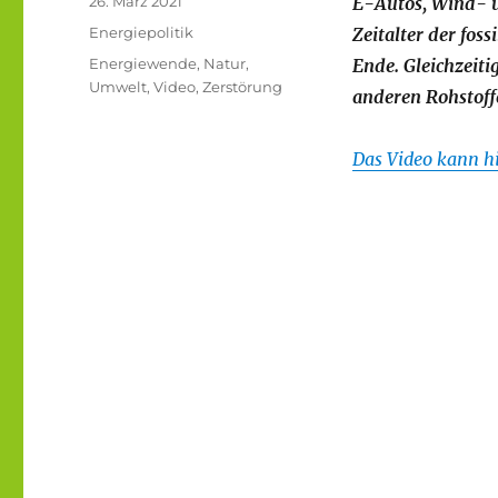
26. März 2021
E-Autos, Wind- 
am
Kategorien
Energiepolitik
Zeitalter der foss
Schlagwörter
Energiewende
,
Natur
,
Ende. Gleichzeitig
Umwelt
,
Video
,
Zerstörung
anderen Rohstoffe
Das Video kann h