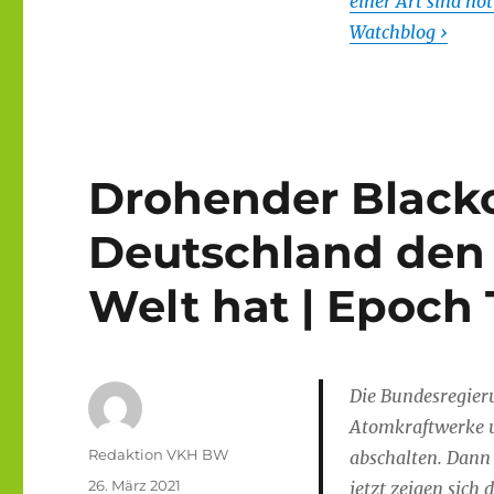
einer Art sind n
Watchblog ›
Drohender Black
Deutschland den 
Welt hat | Epoch
Die Bundesregieru
Atomkraftwerke u
Autor
Redaktion VKH BW
abschalten. Dann
Veröffentlicht
26. März 2021
jetzt zeigen sich