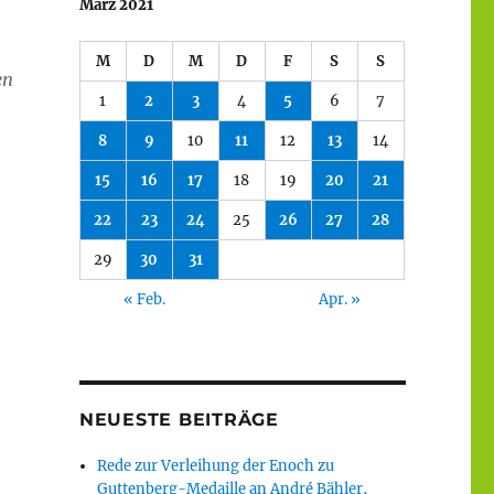
März 2021
M
D
M
D
F
S
S
en
1
2
3
4
5
6
7
8
9
10
11
12
13
14
15
16
17
18
19
20
21
22
23
24
25
26
27
28
29
30
31
« Feb.
Apr. »
NEUESTE BEITRÄGE
Rede zur Verleihung der Enoch zu
Guttenberg-Medaille an André Bähler,