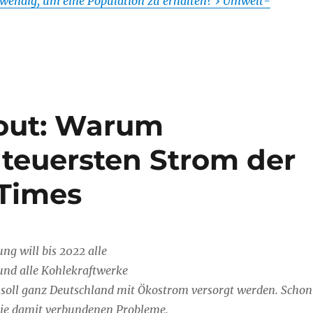
otwendig, um eine Population zu erhalten? › Umwelt-
out: Warum
teuersten Strom der
 Times
ng will bis 2022 alle
nd alle Kohlekraftwerke
 soll ganz Deutschland mit Ökostrom versorgt werden. Schon
 die damit verbundenen Probleme.