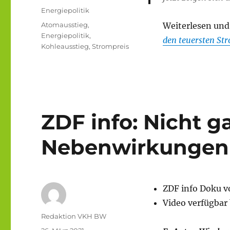
am
Kategorien
Energiepolitik
Schlagwörter
Atomausstieg
,
Weiterlesen und
Energiepolitik
,
den teuersten Str
Kohleausstieg
,
Strompreis
ZDF info: Nicht g
Nebenwirkungen
ZDF info Doku v
Video verfügbar 
Autor
Redaktion VKH BW
Veröffentlicht