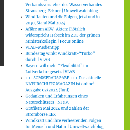
Verbandsvorsteher des Wasserverbandes
Strausberg-Erkner | Umweltwatchblog
Windflauten und die Folgen, jetzt und in
2030, Stand Mai 2024
Affäre um AKW-Akten: Plötzlich
widerspricht Habeck im ZDF der grünen
Ministerkollegin | Focus online
VLAB-Medientipp
Bundestag winkt Windkraft-“Turbo”
durch | VLAB
Bayern will mehr “Flexibilität” im
Luftverkehrsgesetz | VLAB
+++SOMMERAUSGABE +++ Das aktuelle
NATURSCHUTZ MAGAZIN ist online!
Ausgabe 02/2024 (Juni)
Gedanken und Erfahrungen eines
Naturschützers | NI e.V.
Grafiken Mai 2024 und Zahlen der
Strombörse EEX
Windkraft und ihre verheerenden Folgen
für Mensch und Natur | Umweltwatchblog