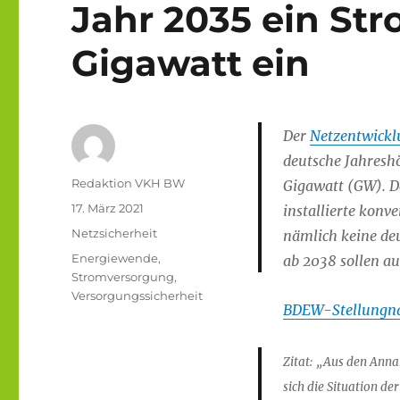
Jahr 2035 ein Str
Gigawatt ein
Der
Netzentwickl
deutsche Jahresh
Autor
Redaktion VKH BW
Gigawatt (GW). D
Veröffentlicht
17. März 2021
installierte konv
am
Kategorien
Netzsicherheit
nämlich keine de
Schlagwörter
Energiewende
,
ab 2038 sollen au
Stromversorgung
,
Versorgungssicherheit
BDEW-Stellungna
Zitat: „Aus den Anna
sich die Situation de