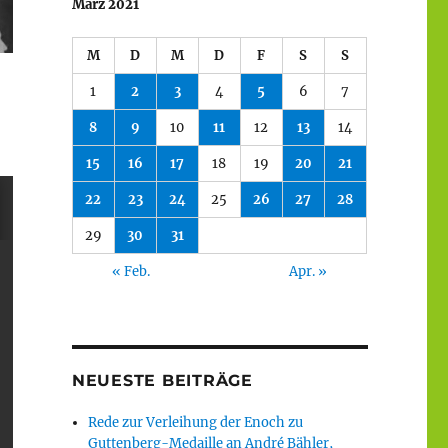
März 2021
M
D
M
D
F
S
S
1
2
3
4
5
6
7
8
9
10
11
12
13
14
15
16
17
18
19
20
21
22
23
24
25
26
27
28
29
30
31
« Feb.
Apr. »
NEUESTE BEITRÄGE
Rede zur Verleihung der Enoch zu
Guttenberg-Medaille an André Bähler,