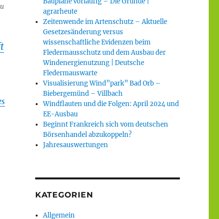
Baupläne vorläufig – Die Gründe |
zu
agrarheute
Zeitenwende im Artenschutz – Aktuelle
Gesetzesänderung versus
wissenschaftliche Evidenzen beim
t
Fledermausschutz und dem Ausbau der
Windenergienutzung | Deutsche
Fledermauswarte
Visualisierung Wind”park” Bad Orb –
Biebergemünd – Villbach
es
Windflauten und die Folgen: April 2024 und
EE-Ausbau
Beginnt Frankreich sich vom deutschen
Börsenhandel abzukoppeln?
Jahresauswertungen
KATEGORIEN
Allgemein