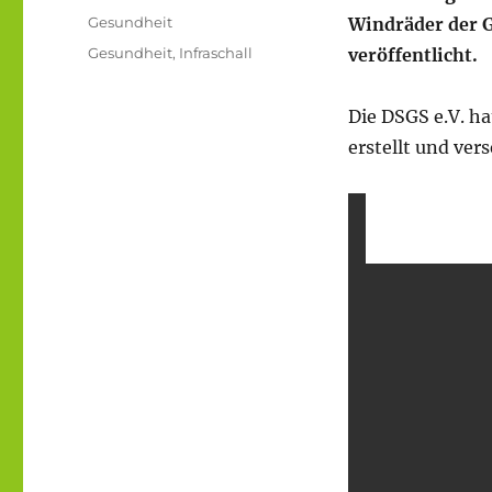
am
Kategorien
Gesundheit
Windräder der 
Schlagwörter
Gesundheit
,
Infraschall
veröffentlicht.
Die DSGS e.V. ha
erstellt und ver