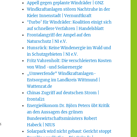
Appell gegen geplante Windräder | GNZ
Windkraftanlagen stören Nachtruhe in der
Kieler Innenstadt | Vernunftkraft
‘Turbo’ für Windräder: Koalition einigt sich
auf schnellere Verfahren | Handelsblatt
Frontalangriff der Ampel auf den
Naturschutz | NI e.V.
Hunsrück: Keine Windenergie im Wald und
in Schutzgebieten | NI e.V.
Fritz Vahrenholt: Die verschleierten Kosten
von Wind -und Solarenergie
„Umwerfende“ Windkraftanlagen-
Entsorgung im Landkreis Wittmund |
Wattenrat.de
Chinas Zugriff auf deutschen Strom |
frontal21
Energieökonom Dr. Björn Peters übt Kritik
an den Aussagen des grünen
Bundeswirtschaftsministers Robert
s
Habeck | NIUS
Solarpark wird nicht gebaut: Gericht stoppt