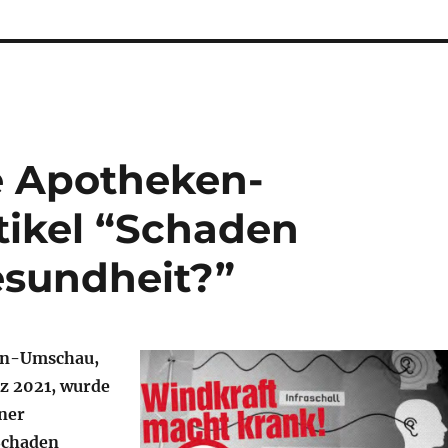
e Apotheken-
ikel “Schaden
esundheit?”
en-Umschau,
z 2021, wurde
iner
Schaden