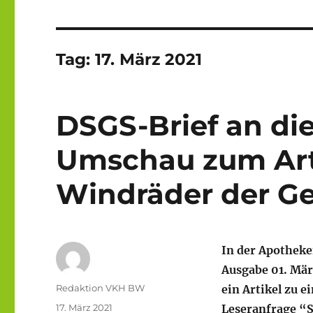
Tag:
17. März 2021
DSGS-Brief an di
Umschau zum Art
Windräder der G
In der Apothek
Ausgabe 01. Mär
Autor
Redaktion VKH BW
ein Artikel zu e
Veröffentlicht
17. März 2021
Leseranfrage “