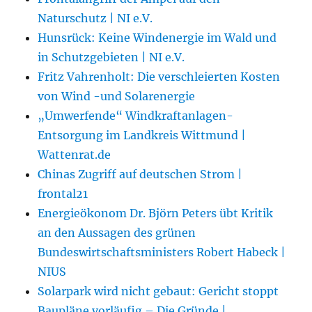
Naturschutz | NI e.V.
Hunsrück: Keine Windenergie im Wald und
in Schutzgebieten | NI e.V.
Fritz Vahrenholt: Die verschleierten Kosten
von Wind -und Solarenergie
„Umwerfende“ Windkraftanlagen-
Entsorgung im Landkreis Wittmund |
Wattenrat.de
Chinas Zugriff auf deutschen Strom |
frontal21
Energieökonom Dr. Björn Peters übt Kritik
an den Aussagen des grünen
Bundeswirtschaftsministers Robert Habeck |
NIUS
Solarpark wird nicht gebaut: Gericht stoppt
Baupläne vorläufig – Die Gründe |