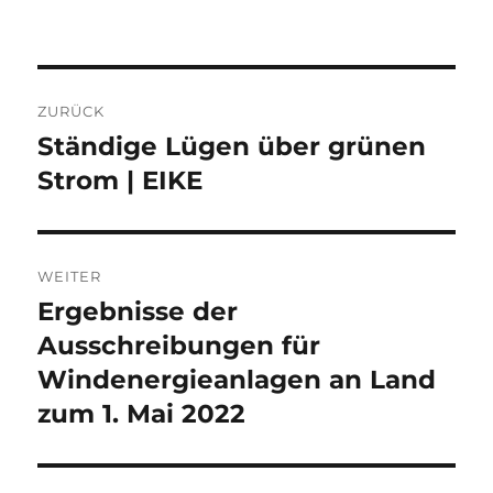
Beitragsnavigation
ZURÜCK
Ständige Lügen über grünen
Vorheriger
Beitrag:
Strom | EIKE
WEITER
Ergebnisse der
Nächster
Beitrag:
Ausschreibungen für
Windenergieanlagen an Land
zum 1. Mai 2022