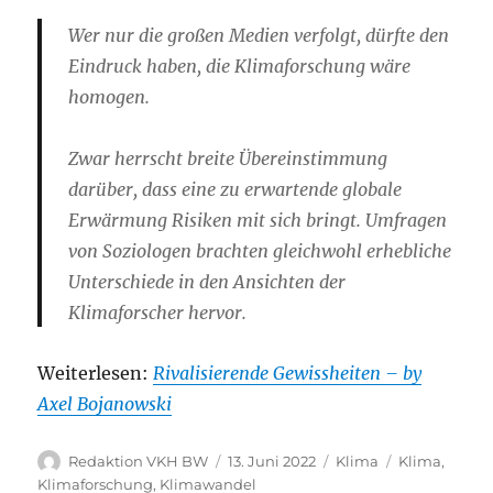
Wer nur die großen Medien verfolgt, dürfte den
Eindruck haben, die Klimaforschung wäre
homogen.
Zwar herrscht breite Übereinstimmung
darüber, dass eine zu erwartende globale
Erwärmung Risiken mit sich bringt. Umfragen
von Soziologen brachten gleichwohl erhebliche
Unterschiede in den Ansichten der
Klimaforscher hervor.
Weiterlesen:
Rivalisierende Gewissheiten – by
Axel Bojanowski
Autor
Veröffentlicht
Kategorien
Schlagwörte
Redaktion VKH BW
13. Juni 2022
Klima
Klima
,
am
Klimaforschung
,
Klimawandel