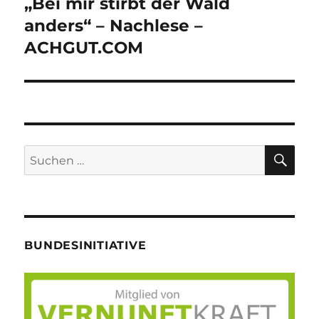
„Bei mir stirbt der Wald
Nächster
Beitrag:
anders“ – Nachlese –
ACHGUT.COM
SU
Suche
nach:
BUNDESINITIATIVE