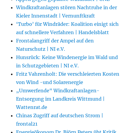
Windkraftanlagen stören Nachtruhe in der
Kieler Innenstadt | Vernunftkraft
‘Turbo’ für Windräder: Koalition einigt sich
auf schnellere Verfahren | Handelsblatt
Frontalangriff der Ampel auf den
Naturschutz | NI e.V.
Hunsrück: Keine Windenergie im Wald und
in Schutzgebieten | NI e.V.
Fritz Vahrenholt: Die verschleierten Kosten
von Wind -und Solarenergie
„Umwerfende“ Windkraftanlagen-
Entsorgung im Landkreis Wittmund |
Wattenrat.de
Chinas Zugriff auf deutschen Strom |
frontal21
Energieökonom Dr. Björn Peters übt Kritik