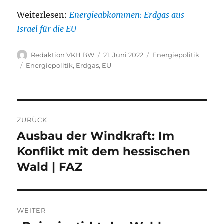
Weiterlesen:
Energieabkommen: Erdgas aus
Israel für die EU
Autor
Veröffentlicht
Kategorien
Redaktion VKH BW
21. Juni 2022
Energiepolitik
am
Schlagwörter
Energiepolitik
,
Erdgas
,
EU
Beitragsnavigation
ZURÜCK
Ausbau der Windkraft: Im
Vorheriger
Beitrag:
Konflikt mit dem hessischen
Wald | FAZ
WEITER