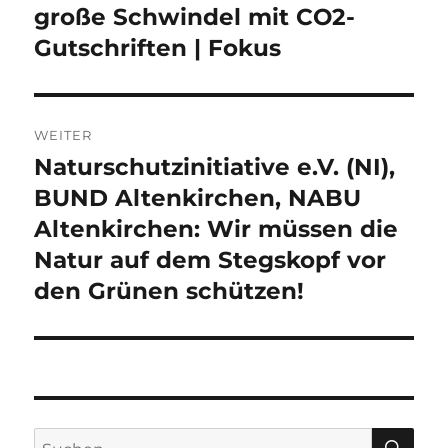
Beitrag:
große Schwindel mit CO2-
Gutschriften | Fokus
WEITER
Naturschutzinitiative e.V. (NI),
Nächster
Beitrag:
BUND Altenkirchen, NABU
Altenkirchen: Wir müssen die
Natur auf dem Stegskopf vor
den Grünen schützen!
SU
Suche