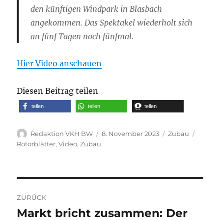
den künftigen Windpark in Blasbach
angekommen. Das Spektakel wiederholt sich
an fünf Tagen noch fünfmal.
Hier Video anschauen
Diesen Beitrag teilen
teilen
teilen
teilen
Autor
Veröffentlicht
Kategorien
Schlag
Redaktion VKH BW
8. November 2023
Zubau
am
Rotorblätter
,
Video
,
Zubau
Beitragsnavigation
ZURÜCK
Markt bricht zusammen: Der
Vorheriger