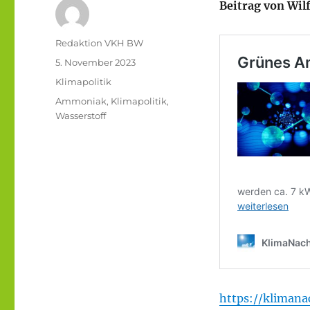
Beitrag von Wilf
Autor
Redaktion VKH BW
Veröffentlicht
5. November 2023
am
Kategorien
Klimapolitik
Schlagwörter
Ammoniak
,
Klimapolitik
,
Wasserstoff
https://kliman