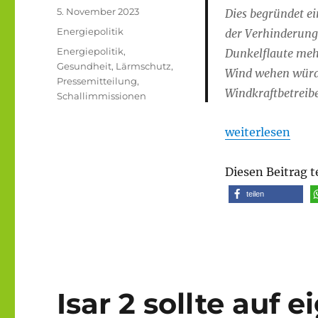
Veröffentlicht
5. November 2023
Dies begründet ei
am
Kategorien
Energiepolitik
der Verhinderung
Schlagwörter
Energiepolitik
,
Dunkelflaute meh
Gesundheit
,
Lärmschutz
,
Wind wehen würde
Pressemitteilung
,
Windkraftbetreib
Schallimmissionen
„Pressemitteilu
weiterlesen
Diesen Beitrag t
teilen
Isar 2 sollte auf 