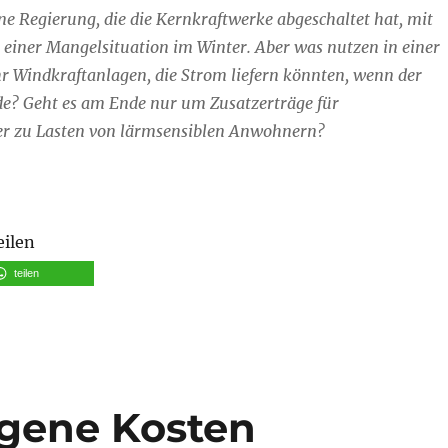
ne Regierung, die die Kernkraftwerke abgeschaltet hat, mit
 einer Mangelsituation im Winter. Aber was nutzen in einer
r Windkraftanlagen, die Strom liefern könnten, wenn der
? Geht es am Ende nur um Zusatzerträge für
er zu Lasten von lärmsensiblen Anwohnern?
ng Vernunftkraft: Weg mit §31k BImschG“
eilen
teilen
eigene Kosten