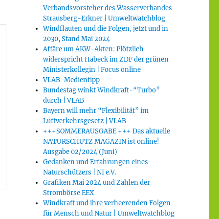
Verbandsvorsteher des Wasserverbandes
Strausberg-Erkner | Umweltwatchblog
Windflauten und die Folgen, jetzt und in
2030, Stand Mai 2024
Affäre um AKW-Akten: Plötzlich
widerspricht Habeck im ZDF der grünen
Ministerkollegin | Focus online
VLAB-Medientipp
Bundestag winkt Windkraft-“Turbo”
durch | VLAB
Bayern will mehr “Flexibilität” im
Luftverkehrsgesetz | VLAB
+++SOMMERAUSGABE +++ Das aktuelle
NATURSCHUTZ MAGAZIN ist online!
Ausgabe 02/2024 (Juni)
Gedanken und Erfahrungen eines
Naturschützers | NI e.V.
Grafiken Mai 2024 und Zahlen der
Strombörse EEX
Windkraft und ihre verheerenden Folgen
für Mensch und Natur | Umweltwatchblog