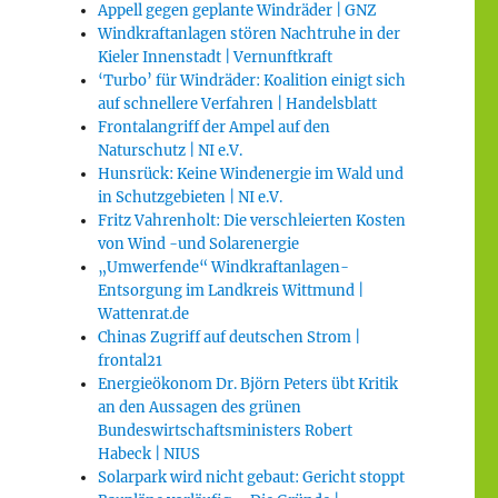
Appell gegen geplante Windräder | GNZ
Windkraftanlagen stören Nachtruhe in der
Kieler Innenstadt | Vernunftkraft
‘Turbo’ für Windräder: Koalition einigt sich
auf schnellere Verfahren | Handelsblatt
Frontalangriff der Ampel auf den
Naturschutz | NI e.V.
Hunsrück: Keine Windenergie im Wald und
in Schutzgebieten | NI e.V.
Fritz Vahrenholt: Die verschleierten Kosten
von Wind -und Solarenergie
„Umwerfende“ Windkraftanlagen-
Entsorgung im Landkreis Wittmund |
Wattenrat.de
Chinas Zugriff auf deutschen Strom |
frontal21
Energieökonom Dr. Björn Peters übt Kritik
an den Aussagen des grünen
Bundeswirtschaftsministers Robert
Habeck | NIUS
Solarpark wird nicht gebaut: Gericht stoppt