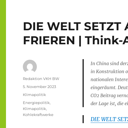
DIE WELT SETZT
FRIEREN | Think-
In China sind de
in Konstruktion 
Autor
Redaktion VKH BW
nationalen Inter
Veröffentlicht
5. November 2023
eingeräumt. Deut
am
Kategorien
Klimapolitik
CO2 Beitrag verna
Schlagwörter
Energiepolitik
,
der Lage ist, die
Klimapolitik
,
Kohlekraftwerke
DIE WELT SET