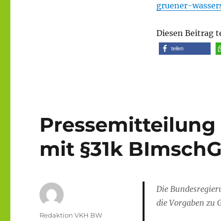
gruener-wassers
Diesen Beitrag t
teilen
Pressemitteilung
mit §31k BImsch
Die Bundesregier
die Vorgaben zu 
Autor
Redaktion VKH BW