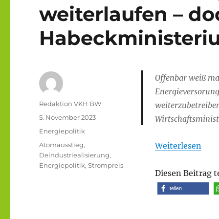
weiterlaufen – do
Habeckministeri
Offenbar weiß ma
Energieversorungs
Autor
Redaktion VKH BW
weiterzubetreibe
Veröffentlicht
5. November 2023
Wirtschaftsminist
am
Kategorien
Energiepolitik
Schlagwörter
Atomausstieg
,
Weiterlesen
Deindustriealisierung
,
Energiepolitik
,
Strompreis
Diesen Beitrag t
teilen