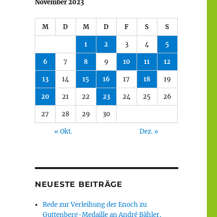
November 2023
M
D
M
D
F
S
S
1
2
3
4
5
6
7
8
9
10
11
12
13
14
15
16
17
18
19
20
21
22
23
24
25
26
27
28
29
30
« Okt.
Dez. »
NEUESTE BEITRÄGE
Rede zur Verleihung der Enoch zu
Guttenberg-Medaille an André Bähler,