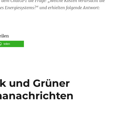
er dem
ChatGPT
die Frage: „Welche Kosten verursacht die
es Energiesystems?“ und erhielten folgende Antwort:
eilen
teilen
k und Grüner
imanachrichten