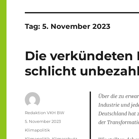
Tag:
5. November 2023
Die verkündeten 
schlicht unbezah
Über die zu erwa
Industrie und jed
Autor
Redaktion VKH BW
Deutschland hat 
Veröffentlicht
5. November 2023
der Transformatio
am
Kategorien
Klimapolitik
Schlagwörter
Klimapolitik
,
Klimaschutz
,