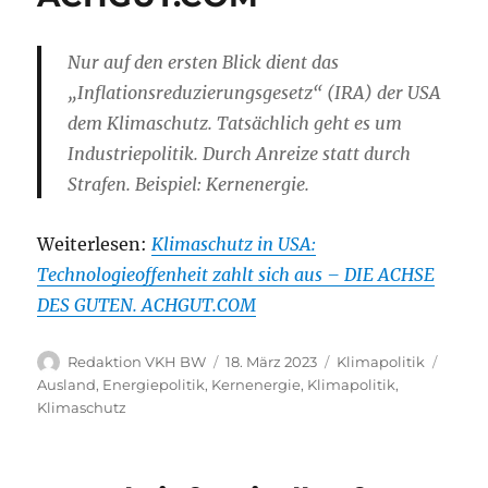
Nur auf den ersten Blick dient das
„Inflationsreduzierungsgesetz“ (IRA) der USA
dem Klimaschutz. Tatsächlich geht es um
Industriepolitik. Durch Anreize statt durch
Strafen. Beispiel: Kernenergie.
Weiterlesen:
Klimaschutz in USA:
Technologieoffenheit zahlt sich aus – DIE ACHSE
DES GUTEN. ACHGUT.COM
Autor
Veröffentlicht
Kategorien
Schla
Redaktion VKH BW
18. März 2023
Klimapolitik
am
Ausland
,
Energiepolitik
,
Kernenergie
,
Klimapolitik
,
Klimaschutz