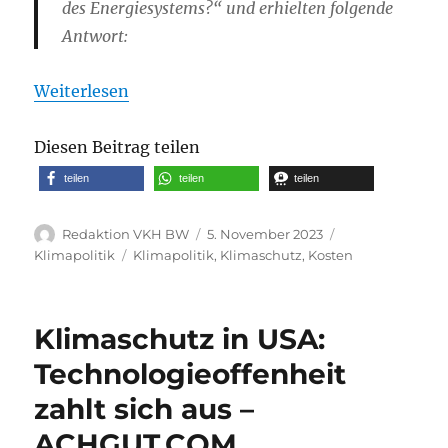
des Energiesystems?“ und erhielten folgende
Antwort:
Weiterlesen
Diesen Beitrag teilen
teilen
teilen
teilen
Autor
Veröffentlicht
Kategorien
Redaktion VKH BW
5. November 2023
am
Schlagwörter
Klimapolitik
Klimapolitik
,
Klimaschutz
,
Kosten
Klimaschutz in USA:
Technologieoffenheit
zahlt sich aus –
ACHGUT.COM