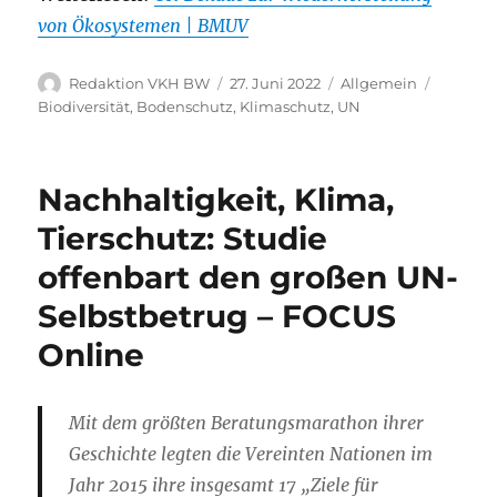
von Ökosystemen | BMUV
Autor
Veröffentlicht
Kategorien
Schlagw
Redaktion VKH BW
27. Juni 2022
Allgemein
am
Biodiversität
,
Bodenschutz
,
Klimaschutz
,
UN
Nachhaltigkeit, Klima,
Tierschutz: Studie
offenbart den großen UN-
Selbstbetrug – FOCUS
Online
Mit dem größten Beratungsmarathon ihrer
Geschichte legten die Vereinten Nationen im
Jahr 2015 ihre insgesamt 17 „Ziele für