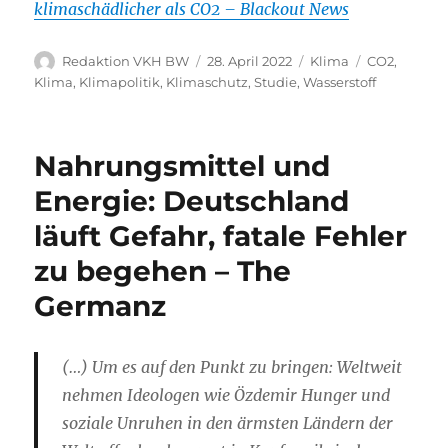
klimaschädlicher als CO2 – Blackout News
Autor
Veröffentlicht
Kategorien
Schlagwörte
Redaktion VKH BW
28. April 2022
Klima
CO2
,
am
Klima
,
Klimapolitik
,
Klimaschutz
,
Studie
,
Wasserstoff
Nahrungsmittel und
Energie: Deutschland
läuft Gefahr, fatale Fehler
zu begehen – The
Germanz
(…) Um es auf den Punkt zu bringen: Weltweit
nehmen Ideologen wie Özdemir Hunger und
soziale Unruhen in den ärmsten Ländern der