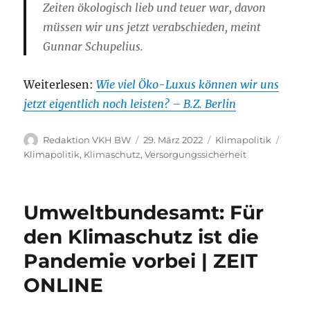
Zeiten ökologisch lieb und teuer war, davon
müssen wir uns jetzt verabschieden, meint
Gunnar Schupelius.
Weiterlesen:
Wie viel Öko-Luxus können wir uns
jetzt eigentlich noch leisten? – B.Z. Berlin
Autor
Veröffentlicht
Kategorien
Schla
Redaktion VKH BW
29. März 2022
Klimapolitik
am
Klimapolitik
,
Klimaschutz
,
Versorgungssicherheit
Umweltbundesamt: Für
den Klimaschutz ist die
Pandemie vorbei | ZEIT
ONLINE