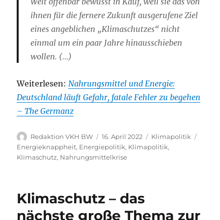
Welt offenbar bewusst in Kauf, weil sie das von
ihnen für die fernere Zukunft ausgerufene Ziel
eines angeblichen „Klimaschutzes“ nicht
einmal um ein paar Jahre hinausschieben
wollen. (…)
Weiterlesen:
Nahrungsmittel und Energie:
Deutschland läuft Gefahr, fatale Fehler zu begehen
– The Germanz
Autor
Veröffentlicht
Kategorien
Schla
Redaktion VKH BW
16. April 2022
Klimapolitik
am
Energieknappheit
,
Energiepolitik
,
Klimapolitik
,
Klimaschutz
,
Nahrungsmittelkrise
Klimaschutz – das
nächste große Thema zur