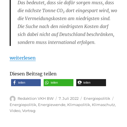
Das bedeutet, dass sie dafür sorgen muss, dass
die nächste Tonne CO
dort eingespart wird, wo
2
die Vermeidungskosten am niedrigsten sind.
Die Suche nach den niedrigsten Kosten darf
sich dabei nicht auf Deutschland beschränken,
sondern muss international erfolgen.
„Klimaschutz und Russland-Gas – wie soll es weite
weiterlesen
Diesen Beitrag teilen
teilen
teilen
teilen
Autor
Veröffentlicht
Kategorien
Schla
Redaktion VKH BW
7. Juli 2022
Energiepolitik
am
Energiepolitik
,
Energiewende
,
Klimapolitik
,
Klimaschutz
,
Video
,
Vortrag