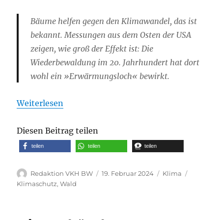
Bäume helfen gegen den Klimawandel, das ist
bekannt. Messungen aus dem Osten der USA
zeigen, wie groß der Effekt ist: Die
Wiederbewaldung im 20. Jahrhundert hat dort
wohl ein »Erwärmungsloch« bewirkt.
Weiterlesen
Diesen Beitrag teilen
teilen
teilen
teilen
Autor
Veröffentlicht
Kategorien
Schlagwö
Redaktion VKH BW
19. Februar 2024
Klima
am
Klimaschutz
,
Wald