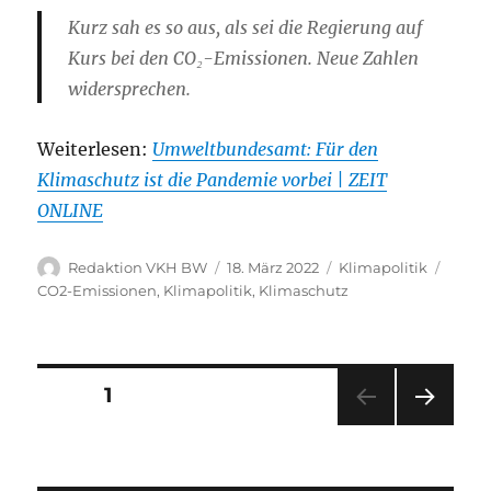
Kurz sah es so aus, als sei die Regierung auf
Kurs bei den CO₂-Emissionen. Neue Zahlen
widersprechen.
Weiterlesen:
Umweltbundesamt: Für den
Klimaschutz ist die Pandemie vorbei | ZEIT
ONLINE
Autor
Veröffentlicht
Kategorien
Schla
Redaktion VKH BW
18. März 2022
Klimapolitik
am
CO2-Emissionen
,
Klimapolitik
,
Klimaschutz
Seitennummerierung
SEITE
1
NÄC
der
HSTE
SEIT