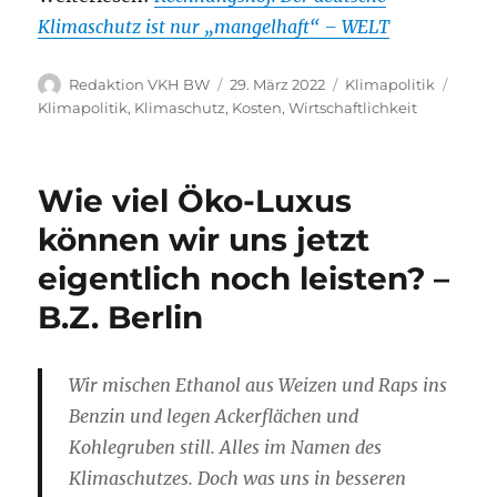
Klimaschutz ist nur „mangelhaft“ – WELT
Autor
Veröffentlicht
Kategorien
Schla
Redaktion VKH BW
29. März 2022
Klimapolitik
am
Klimapolitik
,
Klimaschutz
,
Kosten
,
Wirtschaftlichkeit
Wie viel Öko-Luxus
können wir uns jetzt
eigentlich noch leisten? –
B.Z. Berlin
Wir mischen Ethanol aus Weizen und Raps ins
Benzin und legen Ackerflächen und
Kohlegruben still. Alles im Namen des
Klimaschutzes. Doch was uns in besseren