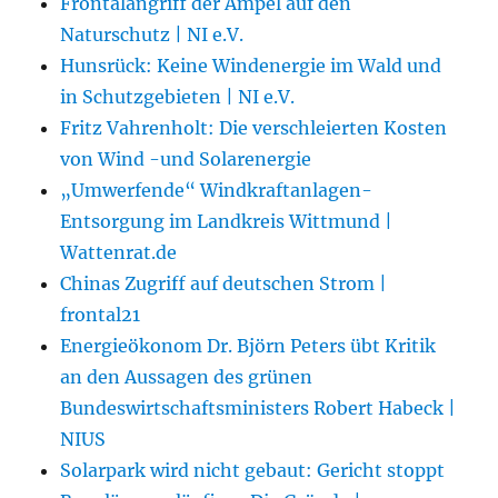
Frontalangriff der Ampel auf den
Naturschutz | NI e.V.
Hunsrück: Keine Windenergie im Wald und
in Schutzgebieten | NI e.V.
Fritz Vahrenholt: Die verschleierten Kosten
von Wind -und Solarenergie
„Umwerfende“ Windkraftanlagen-
Entsorgung im Landkreis Wittmund |
Wattenrat.de
Chinas Zugriff auf deutschen Strom |
frontal21
Energieökonom Dr. Björn Peters übt Kritik
an den Aussagen des grünen
Bundeswirtschaftsministers Robert Habeck |
NIUS
Solarpark wird nicht gebaut: Gericht stoppt