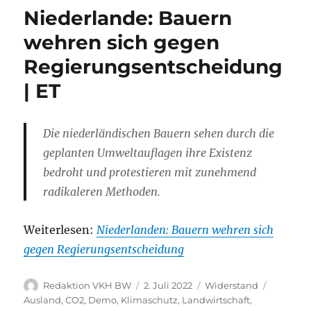
Niederlande: Bauern
wehren sich gegen
Regierungsentscheidung
| ET
Die niederländischen Bauern sehen durch die
geplanten Umweltauflagen ihre Existenz
bedroht und protestieren mit zunehmend
radikaleren Methoden.
Weiterlesen:
Niederlanden: Bauern wehren sich
gegen Regierungsentscheidung
Autor
Veröffentlicht
Kategorien
Schlagwö
Redaktion VKH BW
2. Juli 2022
Widerstand
am
Ausland
,
CO2
,
Demo
,
Klimaschutz
,
Landwirtschaft
,