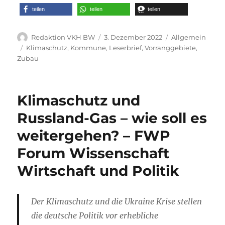
teilen
teilen
teilen
Autor
Veröffentlicht
Kategorien
Redaktion VKH BW
3. Dezember 2022
Allgemein
am
Schlagwörter
Klimaschutz
,
Kommune
,
Leserbrief
,
Vorranggebiete
,
Zubau
Klimaschutz und
Russland-Gas – wie soll es
weitergehen? – FWP
Forum Wissenschaft
Wirtschaft und Politik
Der Klimaschutz und die Ukraine Krise stellen
die deutsche Politik vor erhebliche