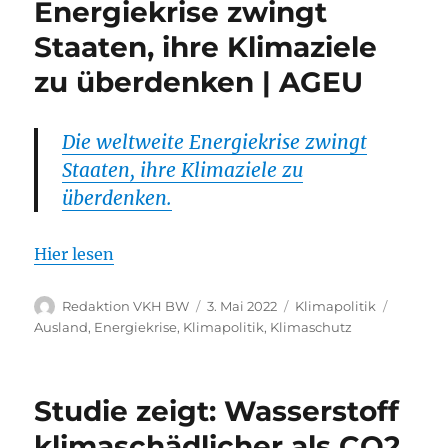
Energiekrise zwingt
Staaten, ihre Klimaziele
zu überdenken | AGEU
Die weltweite Energiekrise zwingt
Staaten, ihre Klimaziele zu
überdenken.
Hier lesen
Autor
Veröffentlicht
Kategorien
Schlagw
Redaktion VKH BW
3. Mai 2022
Klimapolitik
am
Ausland
,
Energiekrise
,
Klimapolitik
,
Klimaschutz
Studie zeigt: Wasserstoff
klimaschädlicher als CO2