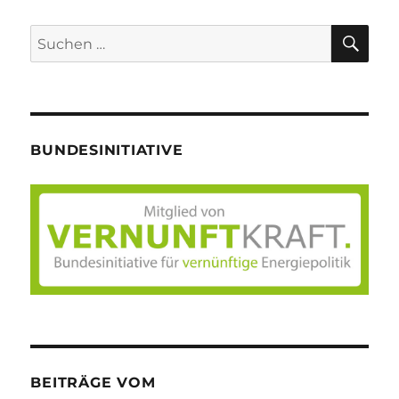
Beiträge
E
SU
Suche
nach:
BUNDESINITIATIVE
BEITRÄGE VOM