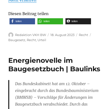
Diesen Beitrag teilen
teilen
teilen
teilen
Autor
Veröffentlicht
Kategorien
Schlagwör
Redaktion VKH BW
18. August 2023
Recht
am
Baugesetz
,
Recht
,
Urteil
Energienovelle im
Baugesetzbuch | Baulinks
Das Bundeskabinett hat am 12. Oktober –
eingebracht durch das Bundesbauministerium
(BMWSB) – Vorschläge für Änderungen im
Baugesetzbuch verabschiedet. Durch das