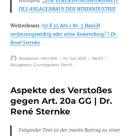
Hündfeld: „
ZUR VERFASSUNGSWIDRIGKEIT
DES ANLAGENBAUS DER WINDINDUSTRIE
Weiterlesen:
Ist § 35 Abs.1 Nr. 5 BauGB
verfassungswidrig oder seine Anwendung? | Dr.
René Sternke
Autor
Veröffentlicht
Kategorien
Schlagwörter
Redaktion VKH BW
24. Juli 2021
Recht
am
Baugesetz
,
Grundgesetz
,
Recht
Aspekte des Verstoßes
gegen Art. 20a GG | Dr.
René Sternke
Folgender Text ist der zweite Beitrag zu einer