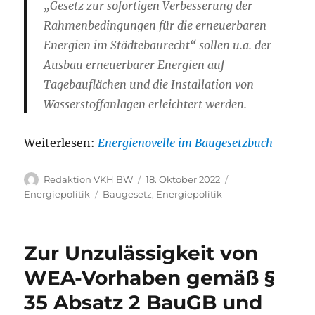
„Gesetz zur sofortigen Verbesserung der
Rahmenbedingungen für die erneuerbaren
Energien im Städtebaurecht“ sollen u.a. der
Ausbau erneuerbarer Energien auf
Tagebauflächen und die Installation von
Wasserstoffanlagen erleichtert werden.
Weiterlesen:
Energienovelle im Baugesetzbuch
Autor
Veröffentlicht
Kategorien
Redaktion VKH BW
18. Oktober 2022
am
Schlagwörter
Energiepolitik
Baugesetz
,
Energiepolitik
Zur Unzulässigkeit von
WEA-Vorhaben gemäß §
35 Absatz 2 BauGB und