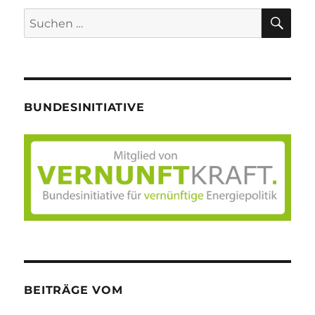
SU
Suche
nach:
BUNDESINITIATIVE
BEITRÄGE VOM