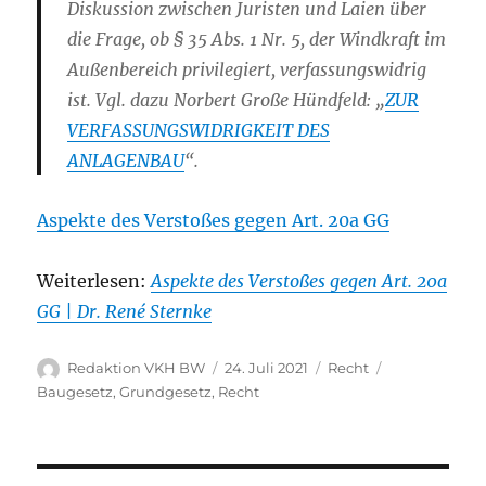
Diskussion zwischen Juristen und Laien über
die Frage, ob § 35 Abs. 1 Nr. 5, der Windkraft im
Außenbereich privilegiert, verfassungswidrig
ist. Vgl. dazu Norbert Große Hündfeld: „
ZUR
VERFASSUNGSWIDRIGKEIT DES
ANLAGENBAU
“.
Aspekte des Verstoßes gegen Art. 20a GG
Weiterlesen:
Aspekte des Verstoßes gegen Art. 20a
GG | Dr. René Sternke
Autor
Veröffentlicht
Kategorien
Schlagwörter
Redaktion VKH BW
24. Juli 2021
Recht
am
Baugesetz
,
Grundgesetz
,
Recht