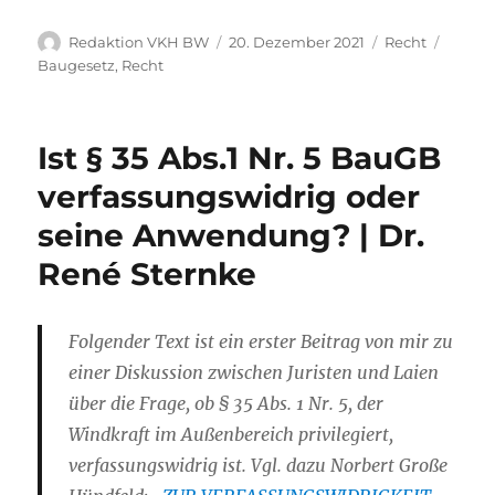
Autor
Veröffentlicht
Kategorien
Schlag
Redaktion VKH BW
20. Dezember 2021
Recht
am
Baugesetz
,
Recht
Ist § 35 Abs.1 Nr. 5 BauGB
verfassungswidrig oder
seine Anwendung? | Dr.
René Sternke
Folgender Text ist ein erster Beitrag von mir zu
einer Diskussion zwischen Juristen und Laien
über die Frage, ob § 35 Abs. 1 Nr. 5, der
Windkraft im Außenbereich privilegiert,
verfassungswidrig ist. Vgl. dazu Norbert Große