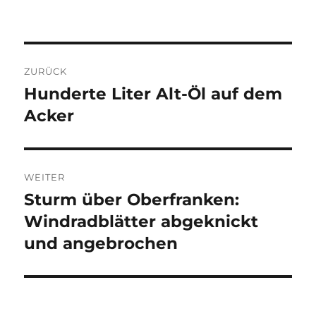
Beitragsnavigation
ZURÜCK
Hunderte Liter Alt-Öl auf dem
Vorheriger
Beitrag:
Acker
WEITER
Sturm über Oberfranken:
Nächster
Beitrag:
Windradblätter abgeknickt
und angebrochen