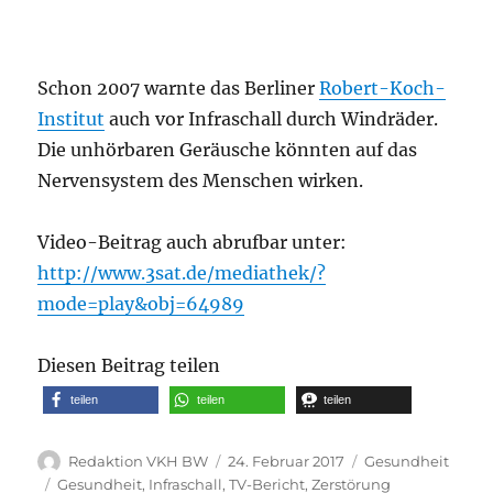
Schon 2007 warnte das Berliner
Robert-Koch-
Institut
auch vor Infraschall durch Windräder.
Die unhörbaren Geräusche könnten auf das
Nervensystem des Menschen wirken.
Video-Beitrag auch abrufbar unter:
http://www.3sat.de/mediathek/?
mode=play&obj=64989
Diesen Beitrag teilen
teilen
teilen
teilen
Autor
Veröffentlicht
Kategorien
Redaktion VKH BW
24. Februar 2017
Gesundheit
am
Schlagwörter
Gesundheit
,
Infraschall
,
TV-Bericht
,
Zerstörung