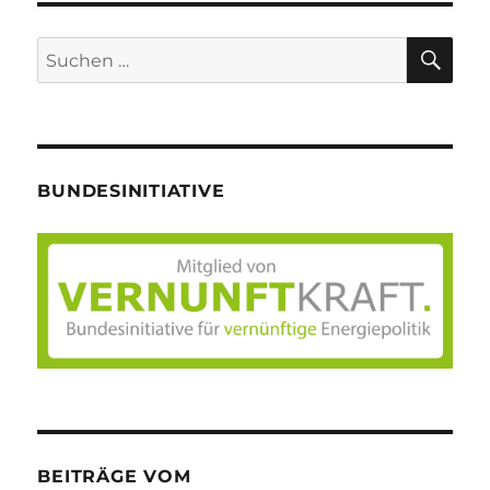
SU
Suche
nach:
BUNDESINITIATIVE
BEITRÄGE VOM