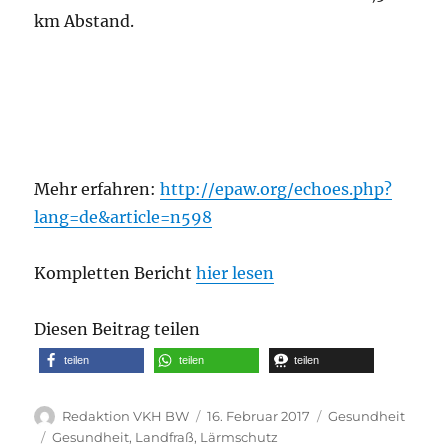
km Abstand.
Mehr erfahren:
http://epaw.org/echoes.php?
lang=de&article=n598
Kompletten Bericht
hier lesen
Diesen Beitrag teilen
teilen
teilen
teilen
Autor
Veröffentlicht
Kategorien
Redaktion VKH BW
16. Februar 2017
Gesundheit
am
Schlagwörter
Gesundheit
,
Landfraß
,
Lärmschutz