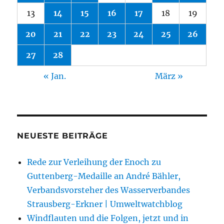
13
14
15
16
17
18
19
20
21
22
23
24
25
26
27
28
« Jan.
März »
NEUESTE BEITRÄGE
Rede zur Verleihung der Enoch zu
Guttenberg-Medaille an André Bähler,
Verbandsvorsteher des Wasserverbandes
Strausberg-Erkner | Umweltwatchblog
Windflauten und die Folgen, jetzt und in