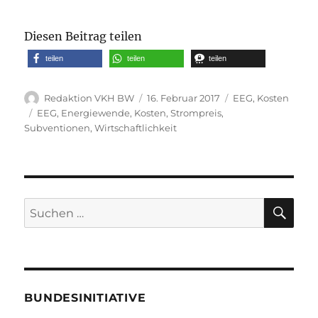
Diesen Beitrag teilen
teilen
teilen
teilen
Autor
Veröffentlicht
Kategorien
Redaktion VKH BW
16. Februar 2017
EEG
,
Kosten
am
Schlagwörter
EEG
,
Energiewende
,
Kosten
,
Strompreis
,
Subventionen
,
Wirtschaftlichkeit
SU
Suche
nach:
BUNDESINITIATIVE