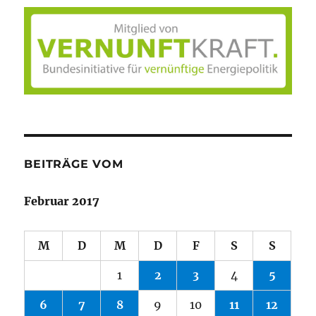
BEITRÄGE VOM
Februar 2017
M
D
M
D
F
S
S
1
2
3
4
5
6
7
8
9
10
11
12