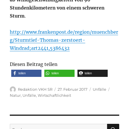
Stundenkilometern von einem schweren
Sturm
.
http://www.frankenpost.de/region/muenchber
g/Sturmtief-Thomas-zerstoert-
Windrad;art2441,5386432
Diesen Beitrag teilen
teilen
teilen
teilen
Autor
Veröffentlicht
Kategorien
Schlagwö
Redaktion VKH SR
27. Februar 2017
Unfälle
am
Natur
,
Unfälle
,
Wirtschaftlichkeit
SU
Suche