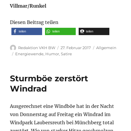
Villmar/Runkel
Diesen Beitrag teilen
teilen
teilen
teilen
Autor
Veröffentlicht
Kategorien
Redaktion VKH BW
27. Februar 2017
Allgemein
am
Schlagwörter
Energiewende
,
Humor
,
Satire
Sturmböe zerstört
Windrad
Ausgerechnet eine Windböe hat in der Nacht
von Donnerstag auf Freitag ein Windrad im
Windpark Laubersreuth bei Münchberg total
zerstört. Wie von starker Hitze geschmolzen