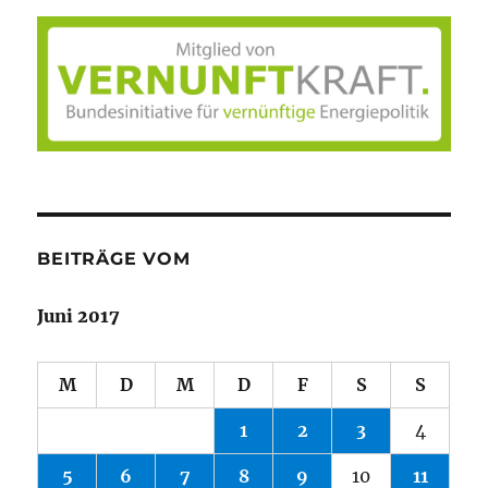
BEITRÄGE VOM
Juni 2017
M
D
M
D
F
S
S
1
2
3
4
5
6
7
8
9
10
11