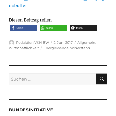
n=buffer
Diesen Beitrag teilen
teilen
teilen
teilen
Autor
Veröffentlicht
Kategorien
Redaktion VKH BW
2. Juni 2017
Allgemein
,
am
Schlagwörter
Wirtschaftlichkeit
Energiewende
,
Widerstand
SU
Suche
nach:
BUNDESINITIATIVE