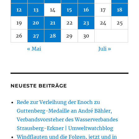
12
13
14
15
16
17
18
19
20
21
22
23
24
25
26
27
28
29
30
« Mai
Juli »
NEUESTE BEITRÄGE
Rede zur Verleihung der Enoch zu
Guttenberg-Medaille an André Bähler,
Verbandsvorsteher des Wasserverbandes
Strausberg-Erkner | Umweltwatchblog
Windflauten und die Folgen, jetzt und in