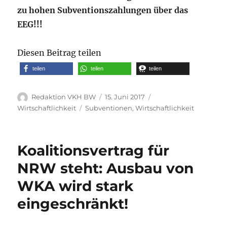
zu hohen Subventionszahlungen über das
EEG!!!
Diesen Beitrag teilen
teilen
teilen
teilen
Autor
Veröffentlicht
Kategorien
Redaktion VKH BW
15. Juni 2017
am
Schlagwörter
Wirtschaftlichkeit
Subventionen
,
Wirtschaftlichkeit
Koalitionsvertrag für
NRW steht: Ausbau von
WKA wird stark
eingeschränkt!