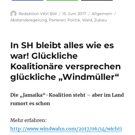
Autor
Veröffentlicht
Kategorien
Schlagw
Redaktion VKH BW
15. Juni 2017
Allgemein
am
Abstandsregelung
,
Parteien
,
Politik
,
Wald
,
Zubau
In SH bleibt alles wie es
war! Glückliche
Koalitionäre versprechen
glückliche „Windmüller“
Die „Jamaika“-Koalition steht – aber im Land
rumort es schon
Mehr erfahren:
http://www.windwahn.com/2017/06/14/wichti