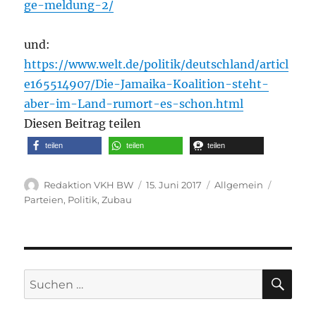
ge-meldung-2/
und:
https://www.welt.de/politik/deutschland/articl
e165514907/Die-Jamaika-Koalition-steht-
aber-im-Land-rumort-es-schon.html
Diesen Beitrag teilen
teilen
teilen
teilen
Autor
Veröffentlicht
Kategorien
Schlagw
Redaktion VKH BW
15. Juni 2017
Allgemein
am
Parteien
,
Politik
,
Zubau
SU
Suche
nach: