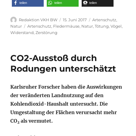
teilen
teilen
teilen
Autor
Veröffentlicht
Kategorien
Redaktion VKH BW
15. Juni 2017
Artenschutz
,
am
Schlagwörter
Natur
Artenschutz
,
Fledermäuse
,
Natur
,
Tötung
,
Vögel
,
Widerstand
,
Zerstörung
CO2-Ausstoß durch
Rodungen unterschätzt
Karlsruher Forscher haben die Auswirkungen
der veränderten Landnutzung auf den
Kohlendioxid-Haushalt untersucht. Die
Umgestaltung der Flächen verursacht mehr
CO
als vermutet.
2