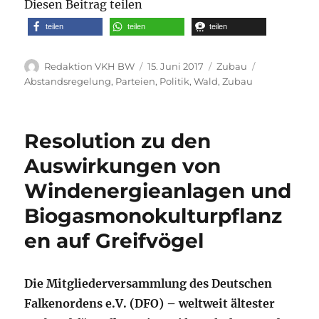
Diesen Beitrag teilen
teilen
teilen
teilen
Autor
Veröffentlicht
Kategorien
Schlagwörte
Redaktion VKH BW
15. Juni 2017
Zubau
am
Abstandsregelung
,
Parteien
,
Politik
,
Wald
,
Zubau
Resolution zu den
Auswirkungen von
Windenergieanlagen und
Biogasmonokulturpflanz
en auf Greifvögel
Die Mitgliederversammlung des Deutschen
Falkenordens e.V. (DFO) – weltweit ältester