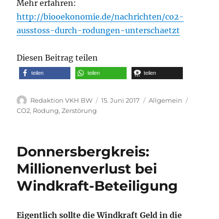
Mehr erfahren:
http://biooekonomie.de/nachrichten/co2-
ausstoss-durch-rodungen-unterschaetzt
Diesen Beitrag teilen
teilen
teilen
teilen
Autor
Veröffentlicht
Kategorien
Schlagw
Redaktion VKH BW
15. Juni 2017
Allgemein
am
CO2
,
Rodung
,
Zerstörung
Donnersbergkreis:
Millionenverlust bei
Windkraft-Beteiligung
Eigentlich sollte die Windkraft Geld in die