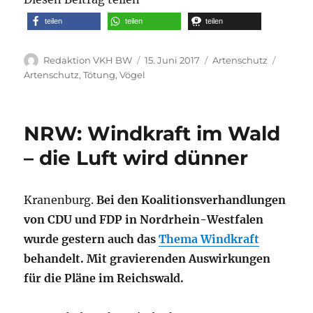
teilen
teilen
teilen
Autor
Veröffentlicht
Kategorien
Schlag
Redaktion VKH BW
15. Juni 2017
Artenschutz
am
Artenschutz
,
Tötung
,
Vögel
NRW: Windkraft im Wald
– die Luft wird dünner
Kranenburg.
Bei den Koalitionsverhandlungen
von CDU und FDP in Nordrhein-Westfalen
wurde gestern auch das
Thema Windkraft
behandelt. Mit gravierenden Auswirkungen
für die Pläne im Reichswald.