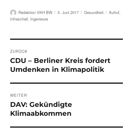
Autor
Veröffentlicht
Kategorien
Schlagwörter
Redaktion VKH BW
5. Juni 2017
Gesundheit
Aufruf
,
am
Infraschall
,
Ingenieure
Beitragsnavigation
ZURÜCK
CDU – Berliner Kreis fordert
Vorheriger
Beitrag:
Umdenken in Klimapolitik
WEITER
DAV: Gekündigte
Nächster
Beitrag:
Klimaabkommen