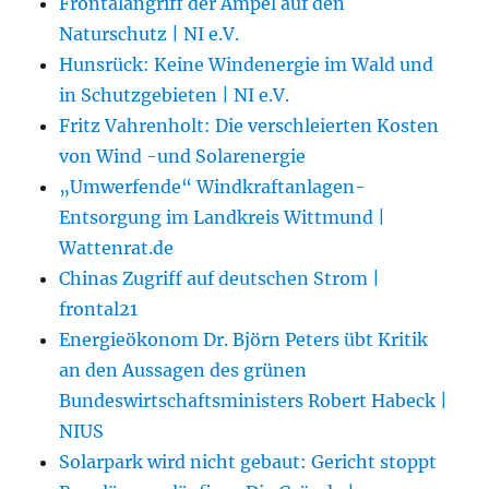
Frontalangriff der Ampel auf den
Naturschutz | NI e.V.
Hunsrück: Keine Windenergie im Wald und
in Schutzgebieten | NI e.V.
Fritz Vahrenholt: Die verschleierten Kosten
von Wind -und Solarenergie
„Umwerfende“ Windkraftanlagen-
Entsorgung im Landkreis Wittmund |
Wattenrat.de
Chinas Zugriff auf deutschen Strom |
frontal21
Energieökonom Dr. Björn Peters übt Kritik
an den Aussagen des grünen
Bundeswirtschaftsministers Robert Habeck |
NIUS
Solarpark wird nicht gebaut: Gericht stoppt