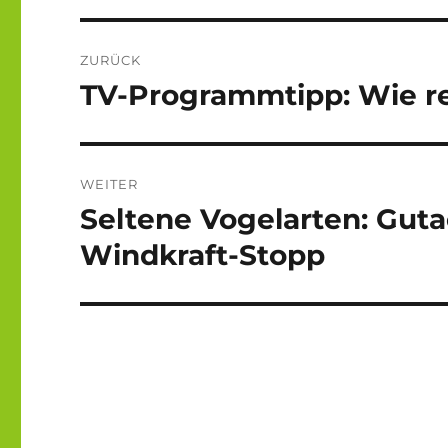
Beitragsnavigation
ZURÜCK
TV-Programmtipp: Wie rea
Vorheriger
Beitrag:
WEITER
Seltene Vogelarten: Guta
Nächster
Beitrag:
Windkraft-Stopp