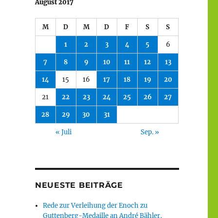
August 2017
M
D
M
D
F
S
S
1
2
3
4
5
6
7
8
9
10
11
12
13
14
15
16
17
18
19
20
21
22
23
24
25
26
27
28
29
30
31
« Juli
Sep. »
NEUESTE BEITRÄGE
Rede zur Verleihung der Enoch zu
Guttenberg-Medaille an André Bähler,