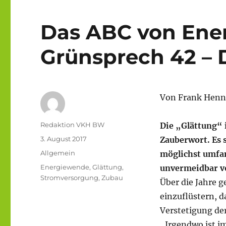
Das ABC von Ene
Grünsprech 42 – 
Von Frank Henn
Autor
Redaktion VKH BW
Die „Glättung“ 
Veröffentlicht
3. August 2017
Zauberwort. Es 
am
Kategorien
Allgemein
möglichst umfa
Schlagwörter
Energiewende
,
Glättung
,
unvermeidbar vo
Stromversorgung
,
Zubau
Über die Jahre g
einzuflüstern, 
Verstetigung der
„Irgendwo ist i