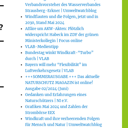
Verbandsvorsteher des Wasserverbandes
Strausberg-Erkner | Umweltwatchblog
Windflauten und die Folgen, jetzt und in
2030, Stand Mai 2024
?
Affäre um AKW-Akten: Plötzlich
widerspricht Habeck im ZDF der grünen
Ministerkollegin | Focus online
VLAB-Medientipp
Bundestag winkt Windkraft-“Turbo”
durch | VLAB
Bayern will mehr “Flexibilität” im
Luftverkehrsgesetz | VLAB
+++SOMMERAUSGABE +++ Das aktuelle
NATURSCHUTZ MAGAZIN ist online!
Ausgabe 02/2024 (Juni)
Gedanken und Erfahrungen eines
Naturschützers | NI e.V.
Grafiken Mai 2024 und Zahlen der
Strombörse EEX
Windkraft und ihre verheerenden Folgen
für Mensch und Natur | Umweltwatchblog