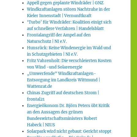
Appell gegen geplante Windräder | GNZ
Windkraftanlagen stören Nachtruhe in der
Kieler Innenstadt | Vernunftkraft
‘Turbo’ für Windräder: Koalition einigt sich
auf schnellere Verfahren | Handelsblatt
Frontalangriff der Ampel auf den
Naturschutz | NI e.V.
Hunsrück: Keine Windenergie im Wald und
in Schutzgebieten | NI e.V.
Fritz Vahrenholt: Die verschleierten Kosten
von Wind -und Solarenergie
„Umwerfende“ Windkraftanlagen-
Entsorgung im Landkreis Wittmund |
Wattenrat.de
Chinas Zugriff auf deutschen Strom |
frontal21
Energieökonom Dr. Björn Peters übt Kritik
an den Aussagen des grünen
Bundeswirtschaftsministers Robert
Habeck | NIUS
Solarpark wird nicht gebaut: Gericht stoppt