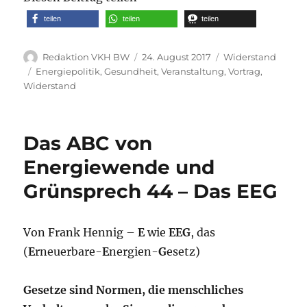
teilen
teilen
teilen
Autor
Veröffentlicht
Kategorien
Redaktion VKH BW
24. August 2017
Widerstand
am
Schlagwörter
Energiepolitik
,
Gesundheit
,
Veranstaltung
,
Vortrag
,
Widerstand
Das ABC von
Energiewende und
Grünsprech 44 – Das EEG
Von Frank Hennig –
E
wie
EEG
, das
(
E
rneuerbare-
E
nergien-
G
esetz)
Gesetze sind Normen, die menschliches