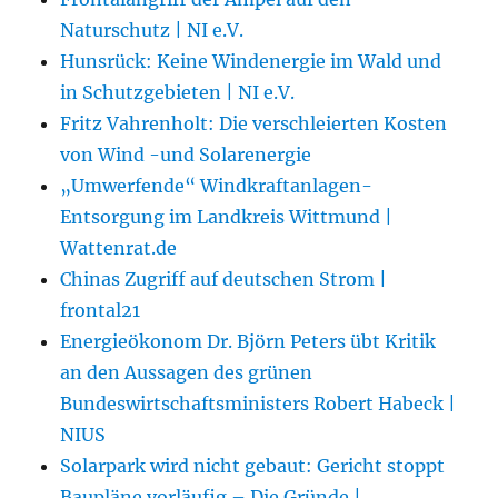
Naturschutz | NI e.V.
Hunsrück: Keine Windenergie im Wald und
in Schutzgebieten | NI e.V.
Fritz Vahrenholt: Die verschleierten Kosten
von Wind -und Solarenergie
„Umwerfende“ Windkraftanlagen-
Entsorgung im Landkreis Wittmund |
Wattenrat.de
Chinas Zugriff auf deutschen Strom |
frontal21
Energieökonom Dr. Björn Peters übt Kritik
an den Aussagen des grünen
Bundeswirtschaftsministers Robert Habeck |
NIUS
Solarpark wird nicht gebaut: Gericht stoppt
Baupläne vorläufig – Die Gründe |