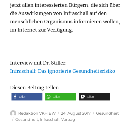
jetzt allen interessierten Bürgern, die sich über
die Auswirkungen von Infraschall auf den
menschlichen Organismus informieren wollen,
im Internet zur Verfügung.
Interview mit Dr. Stiller:
Infraschall: Das ignorierte Gesundheitsrisiko
Diesen Beitrag teilen
teilen
teilen
teilen
Autor
Veröffentlicht
Kategorien
Redaktion VKH BW
24. August 2017
Gesundheit
am
Schlagwörter
Gesundheit
,
Infraschall
,
Vortrag