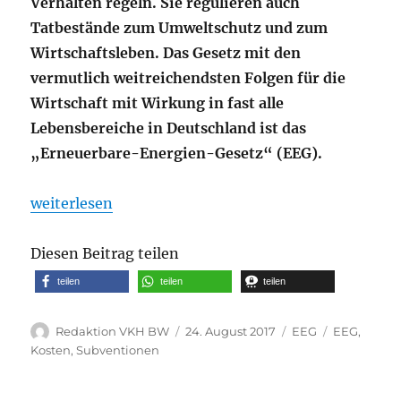
Verhalten regeln. Sie regulieren auch
Tatbestände zum Umweltschutz und zum
Wirtschaftsleben. Das Gesetz mit den
vermutlich weitreichendsten Folgen für die
Wirtschaft mit Wirkung in fast alle
Lebensbereiche in Deutschland ist das
„Erneuerbare-Energien-Gesetz“ (EEG).
„Das ABC von Energiewende und Grünsprech 44 – 
weiterlesen
Diesen Beitrag teilen
teilen
teilen
teilen
Autor
Veröffentlicht
Kategorien
Schlagwört
Redaktion VKH BW
24. August 2017
EEG
EEG
,
am
Kosten
,
Subventionen