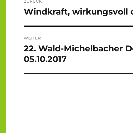
ZURÜCK
Windkraft, wirkungsvoll
Vorheriger
Beitrag:
WEITER
22. Wald-Michelbacher 
Nächster
Beitrag:
05.10.2017