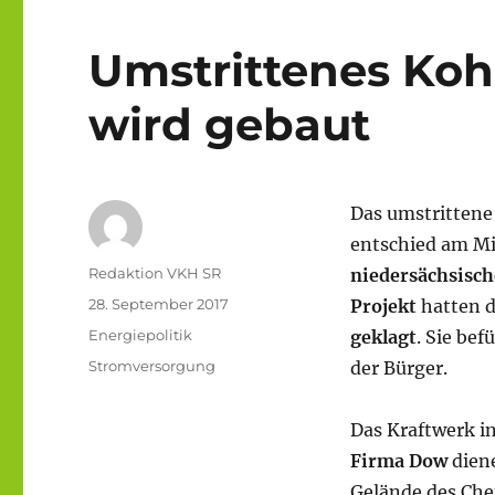
Umstrittenes Koh
wird gebaut
Das umstritten
entschied am Mi
Autor
Redaktion VKH SR
niedersächsisch
Veröffentlicht
28. September 2017
Projekt
hatten 
am
Kategorien
Energiepolitik
geklagt
. Sie be
Schlagwörter
Stromversorgung
der Bürger.
Das Kraftwerk in
Firma Dow
diene
Gelände des Che