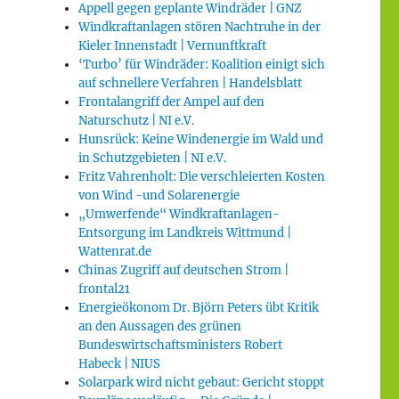
Appell gegen geplante Windräder | GNZ
Windkraftanlagen stören Nachtruhe in der
Kieler Innenstadt | Vernunftkraft
‘Turbo’ für Windräder: Koalition einigt sich
auf schnellere Verfahren | Handelsblatt
Frontalangriff der Ampel auf den
Naturschutz | NI e.V.
Hunsrück: Keine Windenergie im Wald und
in Schutzgebieten | NI e.V.
Fritz Vahrenholt: Die verschleierten Kosten
von Wind -und Solarenergie
„Umwerfende“ Windkraftanlagen-
Entsorgung im Landkreis Wittmund |
Wattenrat.de
Chinas Zugriff auf deutschen Strom |
frontal21
Energieökonom Dr. Björn Peters übt Kritik
an den Aussagen des grünen
Bundeswirtschaftsministers Robert
Habeck | NIUS
Solarpark wird nicht gebaut: Gericht stoppt