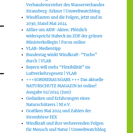
Verbandsvorsteher des Wasserverbandes
Strausberg-Erkner | Umweltwatchblog
Windflauten und die Folgen, jetzt und in
2030, Stand Mai 2024
Affäre um AKW-Akten: Plötzlich
widerspricht Habeck im ZDF der grünen
Ministerkollegin | Focus online
VLAB-Medientipp
Bundestag winkt Windkraft-“Turbo”
durch | VLAB
Bayern will mehr “Flexibilität” im
Luftverkehrsgesetz | VLAB
+++SOMMERAUSGABE +++ Das aktuelle
NATURSCHUTZ MAGAZIN ist online!
Ausgabe 02/2024 (Juni)
Gedanken und Erfahrungen eines
Naturschützers | NI e.V.
Grafiken Mai 2024 und Zahlen der
Strombörse EEX
Windkraft und ihre verheerenden Folgen
für Mensch und Natur | Umweltwatchblog