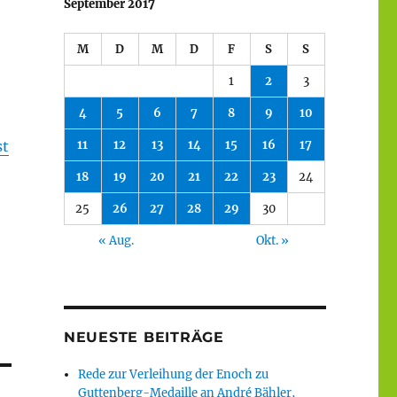
September 2017
M
D
M
D
F
S
S
1
2
3
4
5
6
7
8
9
10
st
11
12
13
14
15
16
17
18
19
20
21
22
23
24
25
26
27
28
29
30
« Aug.
Okt. »
NEUESTE BEITRÄGE
Rede zur Verleihung der Enoch zu
Guttenberg-Medaille an André Bähler,