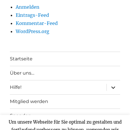
Anmelden
Eintrags-Feed
Kommentar-Feed
WordPress.org
Startseite
Über uns…
Unterme
Hilfe!
anzeigen
Mitglied werden
Spenden
Um unsere Webseite für Sie optimal zu gestalten und
Impressum
fortlaufend verbessern zu können, verwenden wir