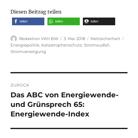
Diesen Beitrag teilen
teilen
teilen
teilen
Autor
Veröffentlicht
Kategorien
Schla
Redaktion VKH BW
3. Mai 2018
Netzsicherheit
am
Energiepolitik
,
Katastrophenschutz
,
Stromausfall
,
Stromversorgung
Beitragsnavigation
ZURÜCK
Das ABC von Energiewende-
Vorheriger
Beitrag:
und Grünsprech 65:
Energiewende-Index