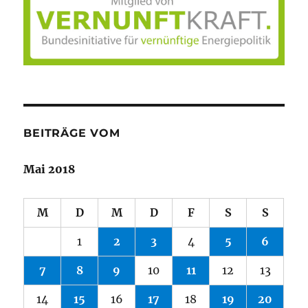
BEITRÄGE VOM
Mai 2018
M
D
M
D
F
S
S
1
2
3
4
5
6
7
8
9
10
11
12
13
14
15
16
17
18
19
20