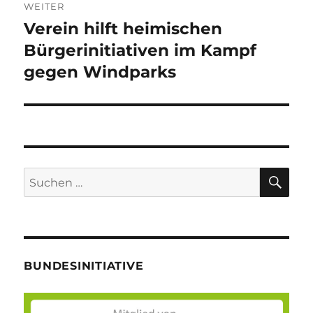
WEITER
Verein hilft heimischen
Nächster
Beitrag:
Bürgerinitiativen im Kampf
gegen Windparks
SU
Suche
nach:
BUNDESINITIATIVE