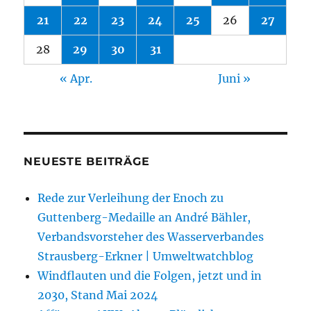
21
22
23
24
25
26
27
28
29
30
31
« Apr.
Juni »
NEUESTE BEITRÄGE
Rede zur Verleihung der Enoch zu
Guttenberg-Medaille an André Bähler,
Verbandsvorsteher des Wasserverbandes
Strausberg-Erkner | Umweltwatchblog
Windflauten und die Folgen, jetzt und in
2030, Stand Mai 2024