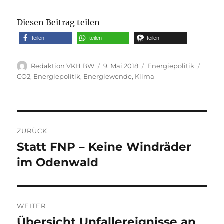
Diesen Beitrag teilen
teilen
teilen
teilen
Autor
Veröffentlicht
Kategorien
Schla
Redaktion VKH BW
9. Mai 2018
Energiepolitik
am
CO2
,
Energiepolitik
,
Energiewende
,
Klima
Beitragsnavigation
ZURÜCK
Statt FNP – Keine Windräder
Vorheriger
Beitrag:
im Odenwald
WEITER
Übersicht Unfallereignisse an
Nächster