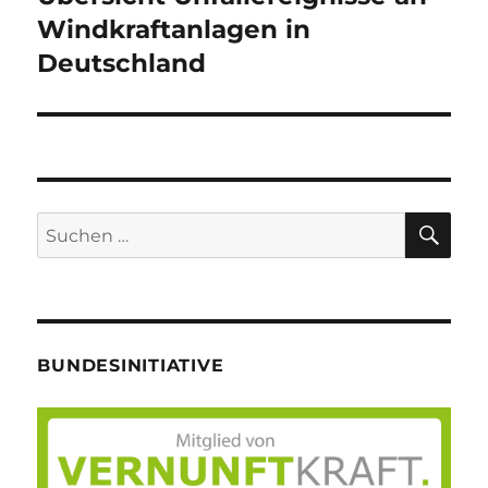
Beitrag:
Windkraftanlagen in
Deutschland
SU
Suche
nach:
BUNDESINITIATIVE