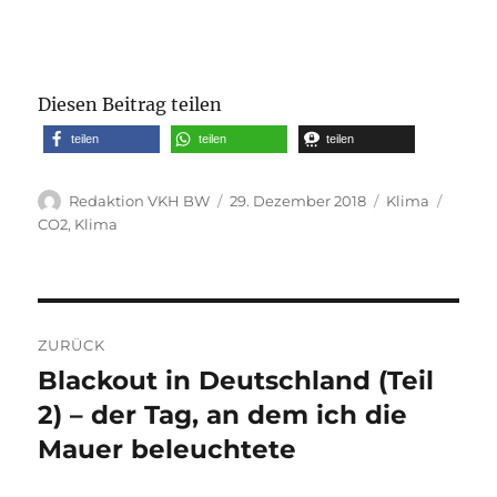
Diesen Beitrag teilen
teilen
teilen
teilen
Autor
Veröffentlicht
Kategorien
Schlag
Redaktion VKH BW
29. Dezember 2018
Klima
am
CO2
,
Klima
Beitragsnavigation
ZURÜCK
Blackout in Deutschland (Teil
Vorheriger
Beitrag:
2) – der Tag, an dem ich die
Mauer beleuchtete