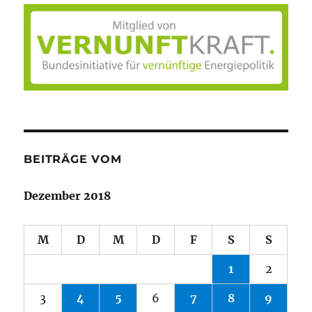
BEITRÄGE VOM
Dezember 2018
M
D
M
D
F
S
S
1
2
3
4
5
6
7
8
9