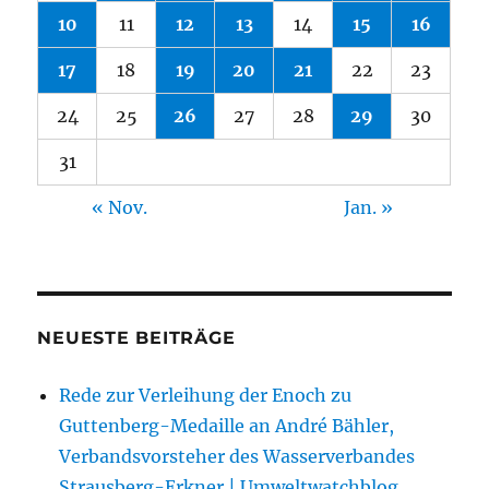
10
11
12
13
14
15
16
17
18
19
20
21
22
23
24
25
26
27
28
29
30
31
« Nov.
Jan. »
NEUESTE BEITRÄGE
Rede zur Verleihung der Enoch zu
Guttenberg-Medaille an André Bähler,
Verbandsvorsteher des Wasserverbandes
Strausberg-Erkner | Umweltwatchblog