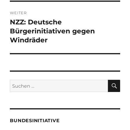
WEITER
NZZ: Deutsche
Nächster
Beitrag:
Bürgerinitiativen gegen
Windräder
SU
Suche
nach:
BUNDESINITIATIVE