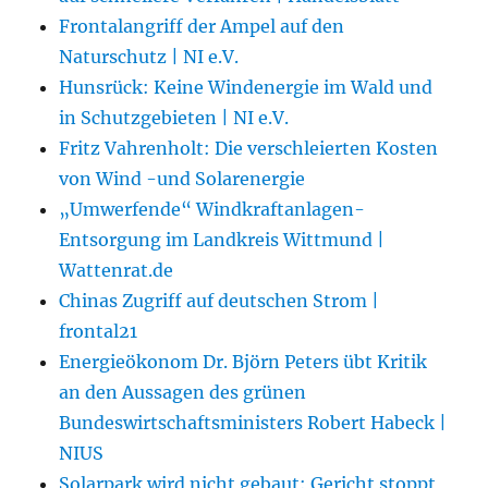
Frontalangriff der Ampel auf den
Naturschutz | NI e.V.
Hunsrück: Keine Windenergie im Wald und
in Schutzgebieten | NI e.V.
Fritz Vahrenholt: Die verschleierten Kosten
von Wind -und Solarenergie
„Umwerfende“ Windkraftanlagen-
Entsorgung im Landkreis Wittmund |
Wattenrat.de
Chinas Zugriff auf deutschen Strom |
frontal21
Energieökonom Dr. Björn Peters übt Kritik
an den Aussagen des grünen
Bundeswirtschaftsministers Robert Habeck |
NIUS
Solarpark wird nicht gebaut: Gericht stoppt