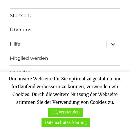
Startseite
Über uns…
Unterme
Hilfe!
anzeigen
Mitglied werden
Spenden
Um unsere Webseite für Sie optimal zu gestalten und
Impressum
fortlaufend verbessern zu können, verwenden wir
Cookies. Durch die weitere Nutzung der Webseite
Datenschutz
stimmen Sie der Verwendung von Cookies zu.
OK, verstanden
Vernunftkraft.
Mit Stolz präsentiert von WordPress
Datenschutzerklärung