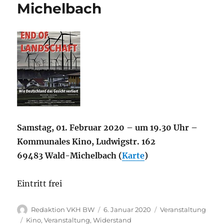
Michelbach
Samstag, 01. Februar 2020 – um
19.30 Uhr –
Kommunales Kino, Ludwigstr. 162
69483 Wald-Michelbach (
Karte
)
Eintritt frei
Autor
Veröffentlicht
Kategorien
Redaktion VKH BW
6. Januar 2020
Veranstaltung
am
Schlagwörter
Kino
,
Veranstaltung
,
Widerstand