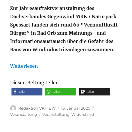
Zur Jahresauftaktveranstaltung des
Dachverbandes Gegenwind MKK / Naturpark
Spessart fanden sich rund 60 “Vernunftkraft-
Bürger” in Bad Orb zum Meinungs- und
Informationsaustausch über die Gefahr des
Baus von Windindustrieanlagen zusammen.
Weiterlesen
Diesen Beitrag teilen
teilen
teilen
teilen
Autor
Veröffentlicht
Kategorien
Redaktion VKH BW
16. Januar 2020
am
Schlagwörter
Veranstaltung
Veranstaltung
,
Widerstand