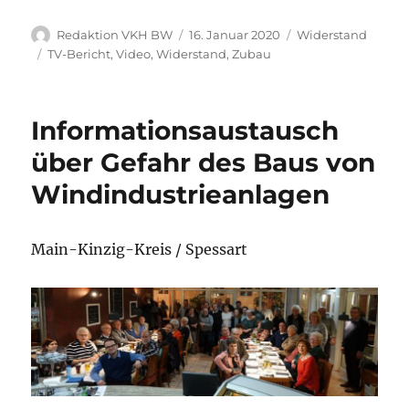
Autor
Veröffentlicht
Kategorien
Redaktion VKH BW
16. Januar 2020
Widerstand
am
Schlagwörter
TV-Bericht
,
Video
,
Widerstand
,
Zubau
Informationsaustausch
über Gefahr des Baus von
Windindustrieanlagen
Main-Kinzig-Kreis / Spessart