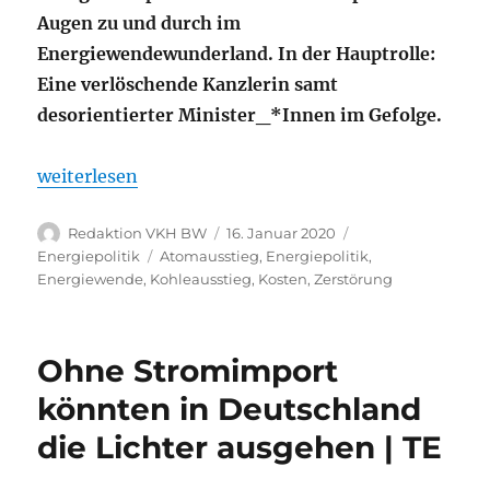
Augen zu und durch im
Energiewendewunderland. In der Hauptrolle:
Eine verlöschende Kanzlerin samt
desorientierter Minister_*Innen im Gefolge.
„Springen ohne Fallschirm | TE“
weiterlesen
Autor
Veröffentlicht
Kategorien
Redaktion VKH BW
16. Januar 2020
am
Schlagwörter
Energiepolitik
Atomausstieg
,
Energiepolitik
,
Energiewende
,
Kohleausstieg
,
Kosten
,
Zerstörung
Ohne Stromimport
könnten in Deutschland
die Lichter ausgehen | TE