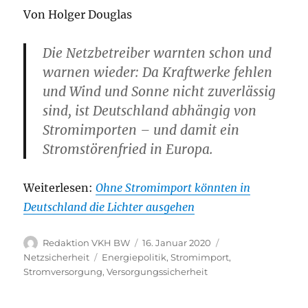
Von Holger Douglas
Die Netzbetreiber warnten schon und
warnen wieder: Da Kraftwerke fehlen
und Wind und Sonne nicht zuverlässig
sind, ist Deutschland abhängig von
Stromimporten – und damit ein
Stromstörenfried in Europa.
Weiterlesen:
Ohne Stromimport könnten in
Deutschland die Lichter ausgehen
Autor
Veröffentlicht
Kategorien
Redaktion VKH BW
16. Januar 2020
am
Schlagwörter
Netzsicherheit
Energiepolitik
,
Stromimport
,
Stromversorgung
,
Versorgungssicherheit