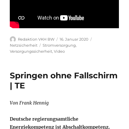
Autor
Veröffentlicht
Kategorien
Redaktion VKH BW
16. Januar 2020
am
Schlagwörter
Netzsicherheit
Stromversorgung
,
Versorgungssicherheit
,
Video
Springen ohne Fallschirm
| TE
Von Frank Hennig
Deutsche regierungsamtliche
Energiekompetenz ist Abschaltkompetenz.