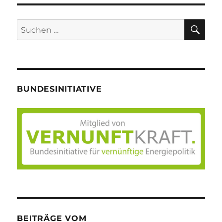
SU
Suche
nach:
BUNDESINITIATIVE
BEITRÄGE VOM