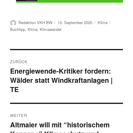
Autor
Veröffentlicht
Kategorien
Schlagwört
Redaktion VKH BW
13. September 2020
Klima
am
Buchtipp
,
Klima
,
Klimawandel
Beitragsnavigation
ZURÜCK
Energiewende-Kritiker fordern:
Vorheriger
Wälder statt Windkraftanlagen |
Beitrag:
TE
WEITER
Altmaier will mit “historischem
Nächster
Beitrag: