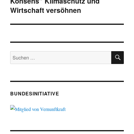
Konsens” Klimaschutz und
Wirtschaft versöhnen
SU
Suche
nach:
BUNDESINITIATIVE